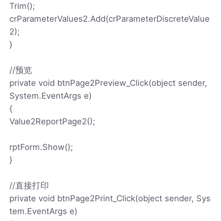
Trim();
crParameterValues2.Add(crParameterDiscreteValue
2);
}
//预览
private void btnPage2Preview_Click(object sender,
System.EventArgs e)
{
Value2ReportPage2();
rptForm.Show();
}
//直接打印
private void btnPage2Print_Click(object sender, Sys
tem.EventArgs e)