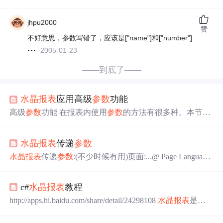
jhpu2000
赞
不好意思，参数写错了，应该是["name"]和["number"]
2005-01-23
——到底了——
水晶报表
应用高级
参数
功能
高级
参数
功能 在报表内使用
参数
的方法有很多种。本节介
绍一些使用
参数
的高级方法： 1、创建具有多个值的
参数
2、使用
参数
字段应用条件格式设置 3、使用
参数
字段创
水晶报表
传递
参数
建报表标题 4、指定单个值或范围值 5、将
参数
包含在公
式中 6、使用
参数
字段定义排序顺序 7、使用编辑掩码定
水晶报表
传递
参数
:(不少时候有用)页面:...@ Page Language
义输入类型和格式 －－－－－－－－－－－－－－－－
="C#" AutoEventWireup="true" CodeFile="Default.aspx.cs" I
－－－－－－－－－－－－－－－－－－ 1、创建具有
nherits="_Default" %>...@ Register TagPrefix="CR" Namespa
c#
水晶报表
教程
ce="CrystalDecisions.Web" Assembly="Cryst
http://apps.hi.baidu.com/share/detail/24298108
水晶报表
是一
个功能强大的报表工具，现在已经被Microsoft Visual Studio
2005（下文以VS2005简称）集成在一起。喜欢
水晶报表
的