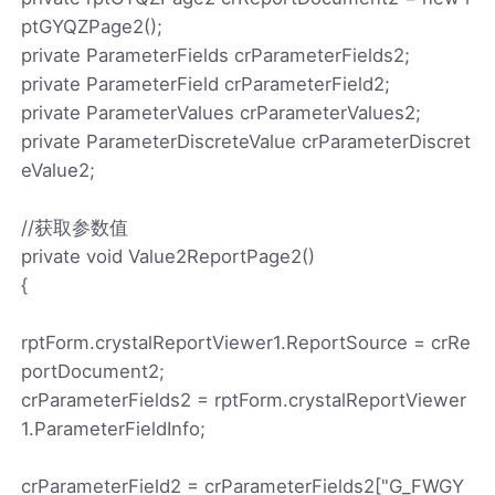
ptGYQZPage2();
private ParameterFields crParameterFields2;
private ParameterField crParameterField2;
private ParameterValues crParameterValues2;
private ParameterDiscreteValue crParameterDiscret
eValue2;
//获取参数值
private void Value2ReportPage2()
{
rptForm.crystalReportViewer1.ReportSource = crRe
portDocument2;
crParameterFields2 = rptForm.crystalReportViewer
1.ParameterFieldInfo;
crParameterField2 = crParameterFields2["G_FWGY