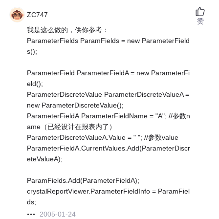
ZC747
赞
我是这么做的，供你参考：
ParameterFields ParamFields = new ParameterField
s();
ParameterField ParameterFieldA = new ParameterFi
eld();
ParameterDiscreteValue ParameterDiscreteValueA =
new ParameterDiscreteValue();
ParameterFieldA.ParameterFieldName = "A"; //参数n
ame（已经设计在报表内了）
ParameterDiscreteValueA.Value = " "; //参数value
ParameterFieldA.CurrentValues.Add(ParameterDiscr
eteValueA);
ParamFields.Add(ParameterFieldA);
crystalReportViewer.ParameterFieldInfo = ParamFiel
ds;
2005-01-24