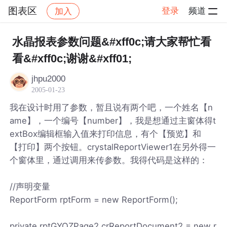
图表区
登录
频道
加入
帖子详情
社区
图表区
水晶报表参数问题&#xff0c;请大家帮忙看
看&#xff0c;谢谢&#xff01;
jhpu2000
2005-01-23
我在设计时用了参数，暂且说有两个吧，一个姓名【n
ame】，一个编号【number】，我是想通过主窗体得t
extBox编辑框输入值来打印信息，有个【预览】和
【打印】两个按钮。crystalReportViewer1在另外得一
个窗体里，通过调用来传参数。我得代码是这样的：
//声明变量
ReportForm rptForm = new ReportForm();
private rptGYQZPage2 crReportDocument2 = new r