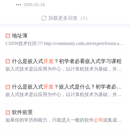
2005-01-24
加载更多回复（5）
地址薄
CSDN技术社区??? http://community.csdn.net/expert/forum.asp
GOOGLE?? http://www.google.com/intl/zh-CN/qd友人???? htt
p://forum.younet.com/13948.html
J2ME
开发
网 http://www.
j
什么是嵌入式
开发
？初学者必看嵌入式学习课程
2me
dev.com/ NOKIA论坛 http
嵌入式技术是以应用为中心，以计算机技术为基础，并且
软硬件可裁剪，适用于应用系统对功能、可靠性、成本、
体积、功耗有严格要求的专用计算机系统技术。它最初起
什么是嵌入式
开发
？嵌入式是什么？初学者必看。
源于单片机技术, 是各类数字化的电子、机电产品的核心,
主要用于实现对硬件设备的控制、监视或管理等功能。进
嵌入式技术是以应用为中心，以计算机技术为基础，并且
入21世纪计算机应用的各行各业中90%左右的
开发
将涉及
软硬件可裁剪，适用于应用系统对功能、可靠性、成本、
到嵌入式
开发
。全球嵌入式软件
市场
年增长率超过12.5％...
体积、功耗有严格要求的专用计算机系统技术。它最初起
软件前景
源于单片机技术, 是各类数字化的电子、机电产品的核心,
主要用于实现对硬件设备的控制、监视或管理等功能。进
如果你的学历和能力，只能进入一般的软件
公司
或集成
公
入21世纪计算机应用的各行各业中90%左右的
开发
将涉及
司
，那么选择微软的技术体系不错。因为微软体系，网上