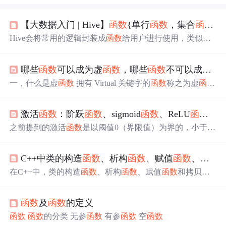
【大数据入门 | Hive】
函数
{单行
函数
，集合
函数
，
Hive会将常用的逻辑封装成
函数
给用户进行使用，类似于J
ava中的
函数
。好处：避免用户反复写逻辑，可以直接拿来
使用。重点：用户需要知道
函数
叫什么，能做什么。Hive
哪些
函数
可以成为虚
函数
，哪些
函数
不可以成为虚
提供了大量的内置
函数
，按照其特点可大致分为如下几
类：单行
函数
、聚合
函数
、炸裂
函数
、窗口
函数
。以下命
一，什么是虚
函数
拥有 Virtual 关键字的
函数
称之为虚
函数
令可用于查询所有内置
函数
的相关信息。1）查看系统内置
虚
函数
的作用是实现动态绑定的，也就是说程序在运行的
函数
2）查看内置
函数
用法3）查看内置
函数
详细信息。
时候动态的的选择合适的成员
函数
那么，有哪些
函数
可以
激活
函数
：阶跃
函数
、sigmoid
函数
、ReLU
函数
、so
成为虚
函数
？那些
函数
不可以成为虚
函数
？ 要成为虚
函数
必须满足两点，一就是这个
函数
依赖于对象调用，因为虚
之前提到的激活
函数
是以阈值0（界限值）为界的，小于等
函数
就是依赖于对象调用，因为虚
函数
是存在于虚
函数
表
于0，输出0，否则，输出1。类似于这样的切换输出
函数
被
中，有一个虚
函数
指针指向这个虚表，所以要调用虚
函数
称之为“阶跃
函数
”。因此，可以说感知机的激活
函数
为阶
，必须通过虚
函数
指针，而虚
函数
指针是存在于对象中
C++中类的构造
函数
、析构
函数
、赋值
函数
、拷贝
跃
函数
。那么，如果感知机使用其他
函数
作为激活
函数
的
的。二就是这个
函数
必须可以取地址，因为我们的虚
函数
话会怎么样呢？实际上，如果将激活
函数
从阶跃
函数
换成
在C++中，类的构造
函数
、析构
函数
、赋值
函数
和拷贝
函
表中存放的是虚
函数
函数
入口地址，如果
其他
函数
，就可以进入神经网络的世界了。 1、阶跃
函数
数
是类的特殊成员
函数
，它们在对象的创建、销毁和复制
下面我们就用图来表示上面定义的阶跃
函数
，为此需要使
过程中起着关键作用。
用 matplotlib 库。 ...
函数
及
函数
的定义
函数
函数
的分类 无参
函数
有参
函数
空
函数