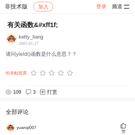
非技术版
登录
频道
加入
帖子详情
社区
非技术版
有关函数&#xff1f;
ketty_liang
2005-01-27
请问yield()函数是什么意思？？
给本帖投票
109
3
打赏
全部评论
yuanqi007
赞