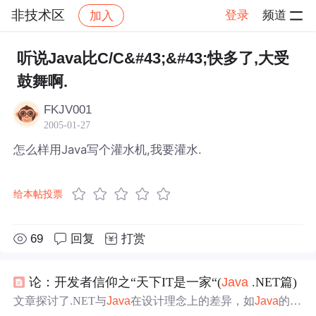
非技术区
登录
频道
加入
帖子详情
社区
非技术区
听说Java比C/C&#43;&#43;快多了,大受
鼓舞啊.
FKJV001
2005-01-27
怎么样用Java写个灌水机,我要灌水.
给本帖投票
69
回复
打赏
论：开发者信仰之“天下IT是一家“(
Java
.NET篇)
文章探讨了.NET与
Java
在设计理念上的差异，如
Java
的
“一次编写，到处运行”和.NET的多语言多平台框架。.NET