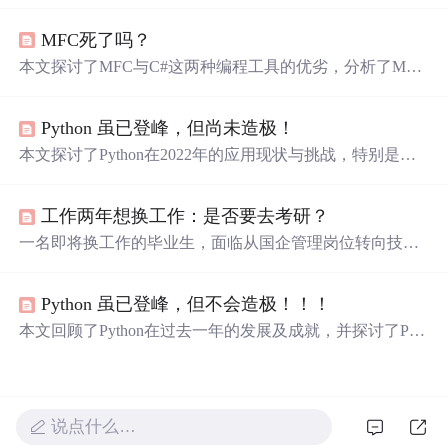
起初受限于Windows，但.NETCore的出现弥补了这一缺
MFC死了吗？
陷。文章还分析了市场概况，包括
Java
的成熟度和广泛应
用，以及.NET的开源进展。作者呼吁开发者抛开学派偏
本文探讨了MFC与C#这两种编程工具的优劣，分析了MFC
见，以合作精神推动技术发展。,
在程序员心中的地位变化及其面临的挑战，并讨论了C#作
为一种现代化编程语言的优势。
Python 虽已登峰，但尚未造极！
本文探讨了Python在2022年的应用现状与挑战，特别是在A
I推动下的
快
速发展及其在不同开发领域的局限性，同时提
出Python开发工具改进的必要性。
工作两年想换工作：是否要去考研？
一名即将换工作的毕业生，面临从国企管理岗位转向技术
研发的抉择，探讨了考研与自学编程的利弊，寻求职业发
展的最佳路径。
Python 虽已登峰，但不会造极！！！
本文回顾了Python在过去一年的发展及成就，并探讨了Pyt
hon在实际应用中的局限性，特别是在前端开发和游戏开发
领域面临的挑战。
说点什么…