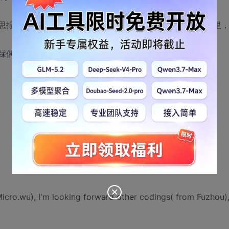
财。感时思报国，拔剑起蒿莱。西驰丁零 塞，北上单于台。登山见千里
人人都想踩偶像--和偶一点都不像歌迷--不会唱歌却着迷
icro.wu), I'm looking forward other codings( from Fuzhou)