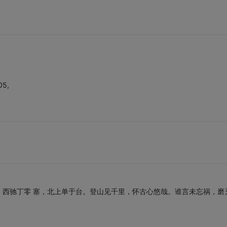
05,
。西驰丁零 塞，北上单于台。登山见千里，怀古心悠哉。谁言未忘祸，磨