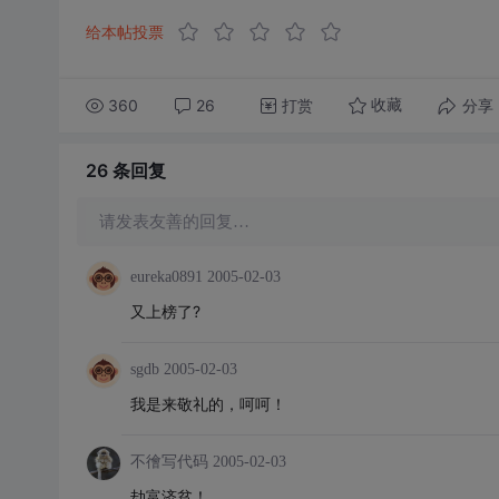
给本帖投票
360
26
打赏
分享
收藏
26 条
回复
请发表友善的回复…
eureka0891
2005-02-03
又上榜了?
sgdb
2005-02-03
我是来敬礼的，呵呵！
不徻写代码
2005-02-03
劫富济贫！