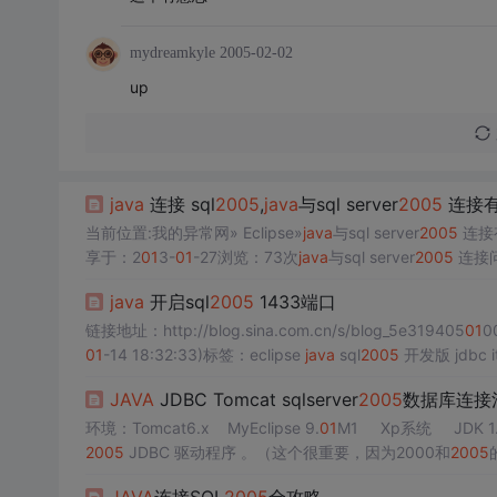
mydreamkyle
2005-02-02
up
java
连接 sql
2005
,
java
与sql server
2005
连接
当前位置:我的异常网» Eclipse»
java
与sql server
2005
连接
享于：2
01
3-
01
-27浏览：73次
java
与sql server
2005
连接问题p
java
开启sql
2005
1433端口
链接地址：http://blog.sina.com.cn/s/blog_5e319405
01
0
01
-14 18:32:33)标签：eclipse
java
sql
2005
JAVA
JDBC Tomcat sqlserver
2005
数据库连接
环境：Tomcat6.x MyEclipse 9.
01
M1 Xp系统 JDK 1.
2005
JDBC 驱动程序 。（这个很重要，因为2000和
2005
应的