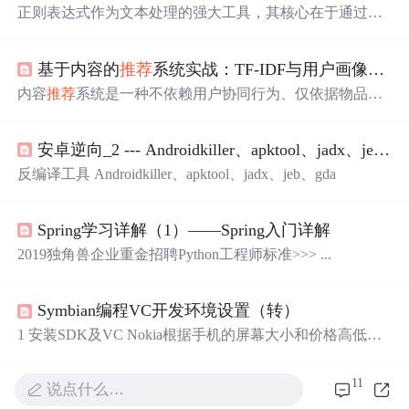
正则表达式作为文本处理的强大工具，其核心在于通过特
定模式匹配字符串。通配符是正则表达式的基石，用于代
表一类或任意字符。在Python中，点号(.)、反斜杠转义序
基于内容的
推荐
系统实战：TF-IDF与用户画像构建
列(如\d、\w)和方括号([])构成了基础通配体系，分别实现
匹配任意字符、预定义字符类和自定义字符集合。理解其
内容
推荐
系统是一种不依赖用户协同行为、仅依据物品文
原理能显著提升文本解析效率，广泛应用于日志分析、数
本特征生成个性化建议的基础
推荐
范式。其核心原理是将
据清洗和爬虫开发等场景。本文聚焦Python 3.8+环境，深
文档转化为语义向量，通过用户历史行为加权聚合形成兴
入解析通配符的细微差别与高效用法，涵盖贪婪匹配、零
安卓逆向_2 --- Androidkiller、apktool、jadx、jeb、gda
趣画像，并在向量空间中检索最相似的未读内容。该技术
宽断言等高级技巧，帮助开发者精准处理IP地址提取、HT
具备强可解释性、低资源消耗和冷启动友好等显著优势，
反编译工具 Androidkiller、apktool、jadx、jeb、gda
ML解析等实际问题，规避
特别适用于中小规模业务场景，如企业知识库、垂直领域
博客平台及内容型SaaS产品。本文聚焦content-based recom
mendation system的practical implementation，详解从文本清
Spring学习详解（1）——Spring入门详解
洗、TF-IDF向量化到阅读时长加权用户
2019独角兽企业重金招聘Python工程师标准>>> ...
Symbian编程VC开发环境设置（转）
1 安装SDK及VC Nokia根据手机的屏幕大小和价格高低把
手机分成了多个系列，现在使用的系列有：Series 40、Seri
es 60、Series 80 和Series 90。60系列采用S...
11
说点什么…