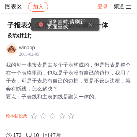
图表区
登录
频道
加入
帖子详情
社区
图表区
服务超时,请刷新
子报表怎么和主报表边框融为一体
页面重试
&#xff1f;
winapp
2005-02-05
我的每一张报表是由多个子表构成的，但是报表是整个
在一个表格里面，也就是子表没有自己的边框，我用了
子表，可是子表总有自己的边框，要是不设定边框，就
会有断线，怎么解决？
要点：子表线和主表的线是融为一体的。
给本帖投票
173
10
打赏