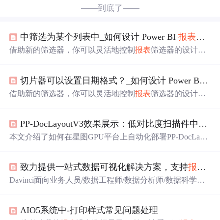
——到底了——
中筛选为某个列表中_如何设计 Power BI
报表
中的
借助新的筛选器，你可以灵活地控制
报表
筛选器的设计和
功能。 你可以设置“筛选器”窗格的格式，使其与
报表
的其
余部分风格一致。 可以锁定甚至隐藏筛选器。 设计
报表
切片器可以设置日期格式？_如何设计 Power BI
报
时，根本不会再在“可视化效果”窗格中看到旧“筛选器”窗
格。 可以在一个“筛选器”窗格中执行所有筛选器编辑和格
借助新的筛选器，你可以灵活地控制
报表
筛选器的设计和
式设置操作。作为
报表
设计人员，可以在全新的“筛选器”
功能。 你可以设置“筛选器”窗格的格式，使其与
报表
的其
窗格中执行某些任务：添加和删除要筛选的字段。更改筛
余部分风格一致。 可以锁定甚至隐藏筛选器。 设计
报表
选器状态。设置和自定义“筛选器”窗...
PP-DocLayoutV3效果展示：低对比度扫描件中表格
时，根本不会再在“可视化效果”窗格中看到旧“筛选器”窗
格。 可以在一个“筛选器”窗格中执行所有筛选器编辑和格
本文介绍了如何在星图GPU平台上自动化部署PP-DocLayo
式设置操作。作为
报表
设计人员，可以在全新的“筛选器”
utV3文档版面分析模型v1.0镜像。该模型专为处理低质量
窗格中执行某些任务：添加和删除要筛选的字段。更改筛
扫描文档设计，其核心应用场景之一是作为OCR预处理环
选器状态。设置和自定义“筛选器”窗...
致力提供一站式数据可视化解决方案，支持
报表
、
节，精准识别并定位文档中
边框
模糊的表格区域，从而显
著提升后续文字与表格内容的结构化提取准确率。
Davinci面向业务人员/数据工程师/数据分析师/数据科学
家，致力于提供一站式数据可视化解决方案。既可作为公
有云/私有云独立使用，也可作为可视化插件集成到三方系
AIO5系统中-打印样式常见问题处理
统。用户只需在可视化UI上简单配置即可满足多种数据可