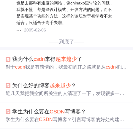
也是去那种有难度的网站，像chinaxp里讨论的问题，
我就不懂，都是些设计模式、开发方法的问题，而不
是实现某个功能的方法，这样的论坛对于初学者不太
适合，只适合于高手去啦。
2005-02-06
——到底了——
我为什么
csdn
来得
越来越少
了
对于
csdn
我是有感情的，我最初的IT之路就是从
csdn
和itp
ub开始的。 但是后来，由于其他类似的科技论坛的兴起，
csdn
再也不是我经常去的地方了. 再后来，自从积分下载
为什么好的博客
越来越少
？
附件的规则盛行，我就几乎不来了，因为我真的没有那么
多积分来换取下载，也不认为对于下载后的无病呻吟对于
近几天我把我空间所关注的人清理了一下，发现很多一年
上传的人有多大帮助。 哎....
以前关注的大神早已停止更新博客了，想到这心情有些失
落，感觉像是失去了什么。 在一年多以前，因为技术
学生为什么要在
CSDN
写博客？
和这些大神们相识，是他们带着我们成长。因为有他们无
私的分享精神，才有我们今天的进步。可谓前人栽树，后
学生为什么要在
CSDN
写博客？引言写博客的好处构建知
人乘凉。技术先驱们披荆斩棘为我们后人开路，于是我们
识体系提升写作能力扩展人脉为简历加分帮助他人为什么
便走在了这阳光大道上。
是
CSDN
如何写博客记录学习总结错误总结与展望 引言 就