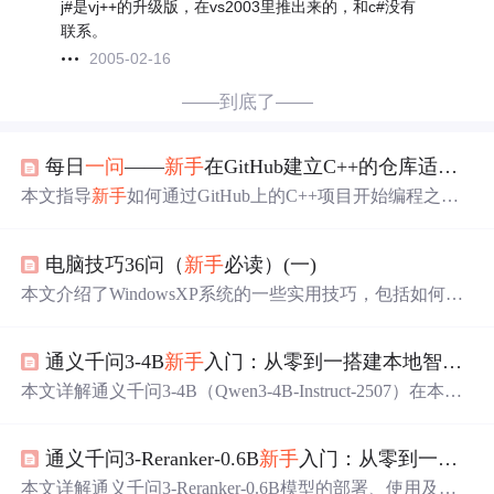
j#是vj++的升级版，在vs2003里推出来的，和c#没有
联系。
2005-02-16
——到底了——
每日
一问
——
新手
在GitHub建立C++的仓库适合从开发什么开始
本文指导
新手
如何通过GitHub上的C++项目开始编程之
旅，包括基础数据结构与算法实现、小游戏、实用工具、
C++特性示例、开源参与、自动化测试和文档编写，强调
电脑技巧36问（
新手
必读）(一)
从小项目到复杂项目的学习路径。,
本文介绍了WindowsXP系统的一些实用技巧，包括如何实
现关机时清空页面文件、如何自行配置服务、Smartdrv程
序的作用、处理Win32k.sys文件的问题、理解开机菜单的
通义千问3-4B
新手
入门：从零到一搭建本地智能问答机器人
不同模式、彻底删除XP的方法、解决不能自动关机的现象
及创建锁定计算机的快捷方式。
本文详解通义千问3-4B（Qwen3-4B-Instruct-2507）在本地
设备上的部署与应用，涵盖硬件要求、LM Studio/Ollama/P
ython三种部署方式、命令行问答实现、提示词优化、长文
通义千问3-Reranker-0.6B
新手
入门：从零到一的智能排序实战
本处理（256K上下文）、Gradio Web界面构建，并针对运
行速度、回答质量及显存不足等常见问题给出量化（GGU
本文详解通义千问3-Reranker-0.6B模型的部署、使用及优