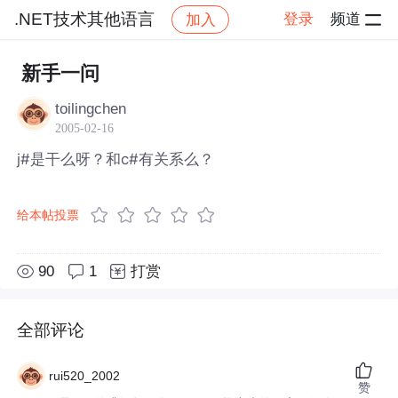
.NET技术其他语言
登录
频道
加入
帖子详情
社区
.NET技术其他语言
新手一问
toilingchen
2005-02-16
j#是干么呀？和c#有关系么？
给本帖投票
90
1
打赏
全部评论
rui520_2002
赞