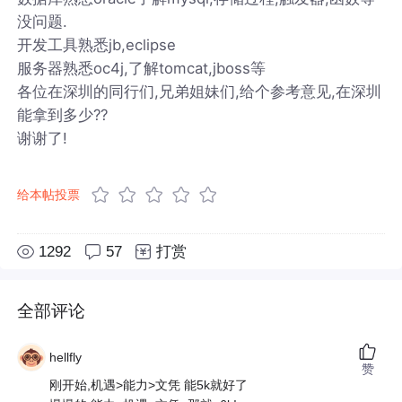
没问题.
开发工具熟悉jb,eclipse
服务器熟悉oc4j,了解tomcat,jboss等
各位在深圳的同行们,兄弟姐妹们,给个参考意见,在深圳
能拿到多少??
谢谢了!
给本帖投票
1292
57
打赏
全部评论
hellfly
赞
刚开始,机遇>能力>文凭 能5k就好了