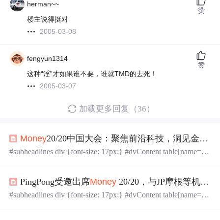
herman~~
赞
楼主说得挺对
2005-03-08
fengyun1314
赞
这种“淫”才如果谁不要，谁就TMD的去死！
2005-03-07
加载更多回复（36）
Money
20/20中国大会：聚焦前沿科技，洞见金融
发
#subheadlines div {font-size: 17px;} #dvContent table[name=lo
go_release]+p+div[id^=prni_] {clear:both;} ...
PingPong受邀出席
Money
20/20，与JP摩根等机构共话跨境
#subheadlines div {font-size: 17px;} #dvContent table[name=lo
go_release]+p+div[id^=prni_] {clear:both;} ...