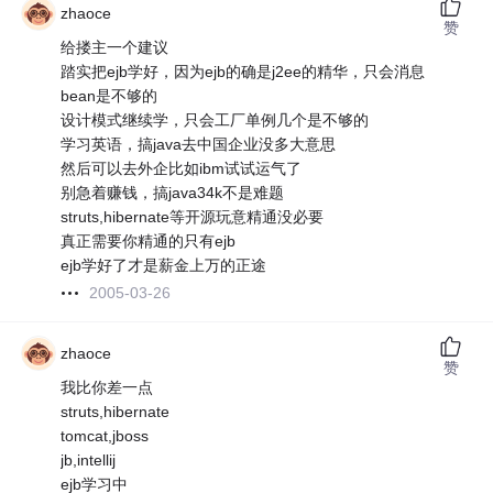
zhaoce
赞
给搂主一个建议
踏实把ejb学好，因为ejb的确是j2ee的精华，只会消息
bean是不够的
设计模式继续学，只会工厂单例几个是不够的
学习英语，搞java去中国企业没多大意思
然后可以去外企比如ibm试试运气了
别急着赚钱，搞java34k不是难题
struts,hibernate等开源玩意精通没必要
真正需要你精通的只有ejb
ejb学好了才是薪金上万的正途
2005-03-26
zhaoce
赞
我比你差一点
struts,hibernate
tomcat,jboss
jb,intellij
ejb学习中