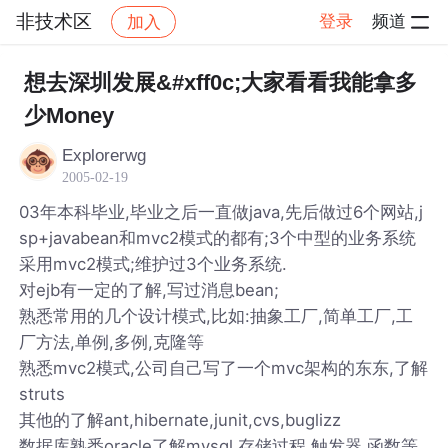
非技术区
登录
频道
加入
帖子详情
社区
非技术区
想去深圳发展&#xff0c;大家看看我能拿多
少Money
Explorerwg
2005-02-19
03年本科毕业,毕业之后一直做java,先后做过6个网站,j
sp+javabean和mvc2模式的都有;3个中型的业务系统
采用mvc2模式;维护过3个业务系统.
对ejb有一定的了解,写过消息bean;
熟悉常用的几个设计模式,比如:抽象工厂,简单工厂,工
厂方法,单例,多例,克隆等
熟悉mvc2模式,公司自己写了一个mvc架构的东东,了解
struts
其他的了解ant,hibernate,junit,cvs,buglizz
数据库熟悉oracle了解mysql,存储过程,触发器,函数等