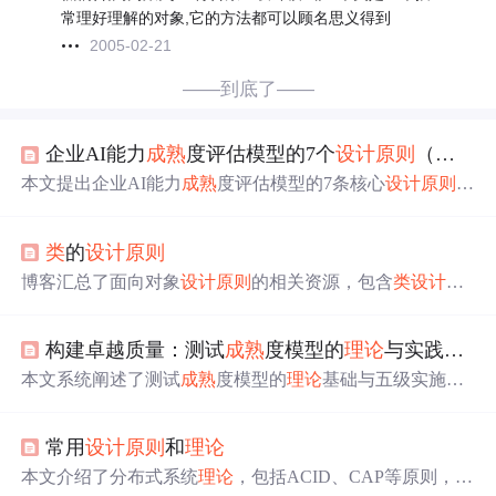
常理好理解的对象,它的方法都可以顾名思义得到
2005-02-21
——到底了——
企业AI能力
成熟
度评估模型的7个
设计原则
（架构师总结）
本文提出企业AI能力
成熟
度评估模型的7条核心
设计原则
：
战略对齐、分层递进、多维度覆盖、可量化可操作、动态
迭代、行业适配、伦理与风险管控。强调评估需紧扣业务
类
的
设计原则
目标，覆盖技术、数据、组织、业务及伦理五大能力维
度，支持五级
成熟
度演进，并通过量化指标、行业定制和
博客汇总了面向对象
设计原则
的相关资源，包含
类
设计原
持续更新保障落地性与适应性，助力企业实现AI价值闭
则
、SOLID原则等内容，涉及Java与模式笔记、不同博客
环。
文章及网页链接，为学习面向对象
设计原则
提供了丰富资
构建卓越质量：测试
成熟
度模型的
理论
与实践路径
料。
本文系统阐述了测试
成熟
度模型的
理论
基础与五级实施路
径，涵盖TPI NEXT、TMMi和CTSM等主流框架的核心特
点。重点分析各
成熟
度等级的关键实践、落地挑战及应对
常用
设计原则
和
理论
策略，并探讨智能化、DevTestOps融合等未来趋势，助力
企业实现从被动测试到主动质量引领的转型升级。
本文介绍了分布式系统
理论
，包括ACID、CAP等原则，并