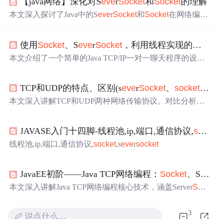
【java网络】深化对S
eve
r
Socket
和
Socket
的理解
本文深入探讨了Java中的S
eve
r
Socket
和
Socket
在网络编程
中的应用，特别是如何在多线程环境中使用它们。通过服
务端和客户端的示例代码，展示了如何创建和交互，同时
使用
Socket
、S
eve
r
Socket
，利用线程实现的简单的一对一聊天
强调了在信息传输时读写顺序的重要性。
本文介绍了一个简单的Java TCP/IP一对一聊天程序的设计
与实现。该程序利用
Socket
和Server
Socket
类实现客户端
与服务器间的双向通信，支持自由聊天。文章分享了如何
TCP和UDP的特点、区别(s
eve
r
Socket
、
socket
、Dat
使用线程分离发送与接收逻辑，以实现流畅的交互体验。
本文深入讲解TCP和UDP两种网络传输协议。对比分析了
两者在连接状态、可靠性、数据量、延迟及应用场景等方
面的区别，并提供了具体的代码示例。
JAVASE入门十四脚-线程池,ip,端口,通信协议,
socket
线程池,ip,端口,通信协议,
socket
,s
eve
r
socket
JavaEE初阶——Java TCP网络编程：
Socket
、S
eve
r
本文深入讲解Java TCP网络编程核心技术，涵盖Server
Soc
ket
与
Socket
的工作原理、输入输出流的封装机制，并通
过‘英译汉’实例展示短连接通信流程。重点解析长连接与
3
说点什么…
短连接的区别、常见编码陷阱及多线程服务端扩展思路，