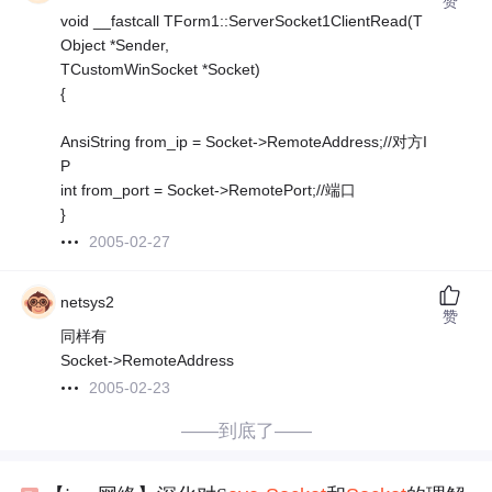
赞
void __fastcall TForm1::ServerSocket1ClientRead(T
Object *Sender,
TCustomWinSocket *Socket)
{
AnsiString from_ip = Socket->RemoteAddress;//对方I
P
int from_port = Socket->RemotePort;//端口
}
2005-02-27
netsys2
赞
同样有
Socket->RemoteAddress
2005-02-23
——到底了——