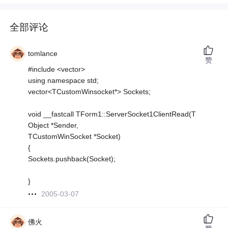
全部评论
tomlance
赞
#include <vector>
using namespace std;
vector<TCustomWinsocket*> Sockets;
void __fastcall TForm1::ServerSocket1ClientRead(T
Object *Sender,
TCustomWinSocket *Socket)
{
Sockets.pushback(Socket);
}
2005-03-07
佛火