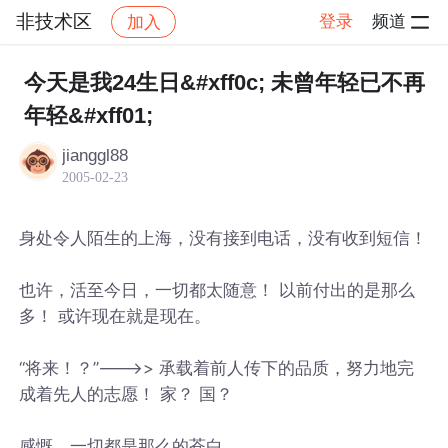
非技术区
登录
频道
加入
帖子详情
社区
非技术区
今天是我24生日&#xff0c; 未曾年轻已不再
年轻&#xff01;
jianggl88
2005-02-23
身处令人陌生的上海，没有接到电话，没有收到短信！
也许，活至今日，一切都太随意！ 以前付出的是那么
多！ 或许现在就是现在。
“将来！？”--->> 承载着前人传下的品质，努力地完
成着先人的志愿！ 家？ 国？
感慨，一切都是那么的苍白。