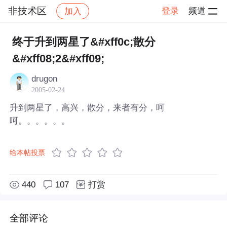
非技术区
登录
频道
加入
帖子详情
社区
非技术区
终于升到两星了&#xff0c;散分
&#xff08;2&#xff09;
drugon
2005-02-24
升到两星了，高兴，散分，来者有分，呵
呵。。。。。。
给本帖投票
440
107
打赏
全部评论