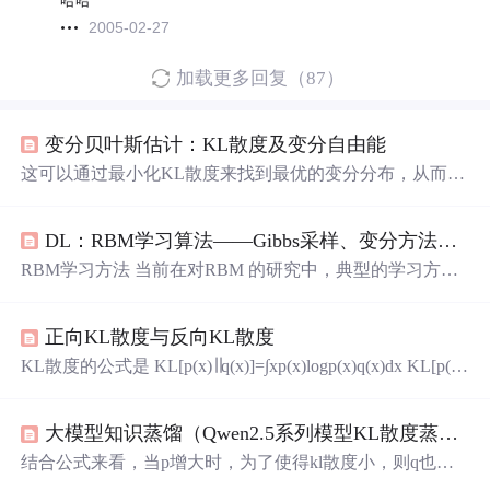
哈哈
2005-02-27
加载更多回复（87）
变分贝叶斯估计：KL散度及变分自由能
这可以通过最小化KL散度来找到最优的变分分布，从而近
似真实的后验分布。它是变分推断中的一个目标函数，通
过最小化变分自由能，可以找到一个近似分布，使其尽可
DL：RBM学习算法——Gibbs采样、变分方法、对比散度、模拟退火
能接近真实的后验分布。变分自由能与最大化证据下界是
等价的，因为最大化 ELBO 的过程等价于最小化其负值，
RBM学习方法 当前在对RBM 的研究中，典型的学习方法
即最小化变分自由能，且通常通过迭代的方式进行。通过
有Gibbs 采样(Gibbs sampling)算法，变分近似方法(variation
最小化变分自由能，我们在近似分布的选择中取得了折
al approach)，对比散度(contrastive divergence,CD)算法，模
中，同时考虑了与真实后验的接近度和模型对观测数据的
正向KL散度与反向KL散度
拟退火(simulate annealing) 算法等。下面对这些方法进行对
拟合。其中，Q 是我们希望找到的近似分布，P 是真实的
比。 1、Gibbs采样算法 （1）简介 G
KL散度的公式是 KL[p(x)∣∣q(x)]=∫xp(x)logp(x)q(x)dx KL[p(x)|
后验分布，X 是观测数据，Z 是未知的潜在变量。
|q(x)] = \int_{x}p(x)log{p(x) \over q(x)}dx KL[p(x)∣∣q(x)]=∫x​p
(x)logq(x)p(x)​dx 假设真实分布为p(x)p(x)p(x)，我们想用分
大模型知识蒸馏（Qwen2.5系列模型KL散度蒸馏）
布q(x)q(x)q(x)去近似p(x)p(x)p(x)，我们很容易想到用最小
化KL散度来求，但由于KL散度是不对称的，所以并不是
结合公式来看，当p增大时，为了使得kl散度小，则q也需
真正意义上的距离，那么我们是应该用KL[p∣∣q]KL[p||q]
要增大，但是当p趋于0时，无论q取任何值，kl散度都比较