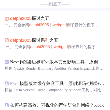
——到底了——
delphi
2005
探讨之五
一、 完全参阅
delphi
2005
中
web
grid
例子设计的程序，表
中有一个主键增加一条记录后，点击
DB
Web
Navigator记录
前移按钮，此条数据保存，没有提示错误。但再增加一条
delphi
2005
探讨系
列
之五
记录，就会提示"未能启用约束。一行或多行中包含违反非
空、唯一或外键约束的值。"但数据表中确实没有违反非
一、 完全参阅
delphi
2005
中
web
grid
例子设计的程序，表
空、唯一或外键约束，试过把dataset的enforcecontraints设为
中有一个主键增加一条记录后，点击
DB
Web
Navigator记录
false也不行? 突
前移按钮，此条数据保存，没有提示错误。但再增加一条
Next.js渲染边界审计版本变更影响工具｜原创源码+测试+离线报告
记录，就会提示"未能启用约束。一行或多行中包含违反非
空、唯一或外键约束的值。"但数据表中确实没有违反非
原创 Next.js Render Boundary Auditor Version Impact 工具，
空、唯一或外键约束，试过把dataset的enforcecontraints设为
围绕“建立服务端组件、客户端组件、数据获取、缓存和交
false也不行?
互边界图，识别错误跨界依赖”的结果，对比两个版本的输
Flash模型版本缓存兼容工具｜原创源码+测试+离线报告
入约定、规则参数、结果结构和风险项，识别变更影响。
压缩包包含完整源码、3 项自动化测试、可复现合成示
原创 Flash Version Cache Compatibility Auditor 工具，对比两
例、离线 HTML/JSON/SVG 报告、1080×720 真实运行效
个Flash模型版本的前缀规范、缓存键、Tokenizer、命中率
果图、README、运行说明、功能清单、MIT License 及
和重建成本。压缩包包含完整源码、3 项自动化测试、可
原创与授权声明。运行时零第三方依赖，不包含热点产品
如何构建高效、可视化的产学研合作网络？.docx
复现合成示例、离线 HTML/JSON/SVG 报告、1080×720
或开源项目源码、Logo、官方截图、论文、生产日志或其