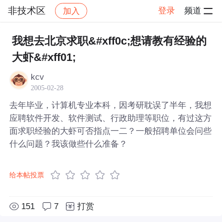
非技术区
登录
频道
加入
帖子详情
社区
非技术区
我想去北京求职&#xff0c;想请教有经验的
大虾&#xff01;
kcv
2005-02-28
去年毕业，计算机专业本科，因考研耽误了半年，我想
应聘软件开发、软件测试、行政助理等职位，有过这方
面求职经验的大虾可否指点一二？一般招聘单位会问些
什么问题？我该做些什么准备？
给本帖投票
151
7
打赏