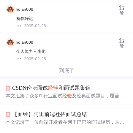
liqian008
赞
祝你好运
2005-02-28
liqian008
赞
个人能力＋造化
2005-02-28
——到底了——
CSDN论坛面试
经验
和面试题集锦
本文汇集了众多IT行业面试
经验
及经典面试题目，覆盖C/C
++、Java、.NET等多个技术领域，旨在帮助
求职
者更好地
准备面试。
【面经】阿里前端社招面试总结
本文记录了一位前端开发者在阿里巴巴的面试经历，从电
话初探到三轮技术面，分享了面试过程中的技术挑战及面