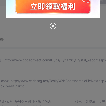
发表回
选啊
//www.codeproject.com/KB/cs/Dynamic_Crystal_Report.as
.aspx http://www.carlosag.net/Tools/WebChart/samplePieNew.aspx
spx webChart.dl
时，用来分析、统计各各种业务数据的表。 缺点：外观单一，无