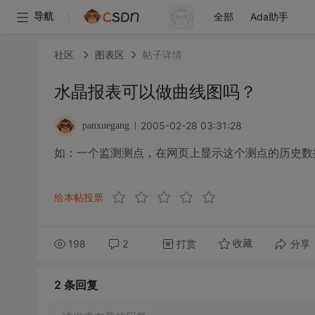
全部
Ada助手
导航
社区
图表区
帖子详情
水晶报表可以做曲线图吗？
2005-02-28 03:31:28
panxuegang
如：一个监测测点，在网页上显示这个测点的历史数
给本帖投票
198
2
打赏
分享
收藏
2 条
回复