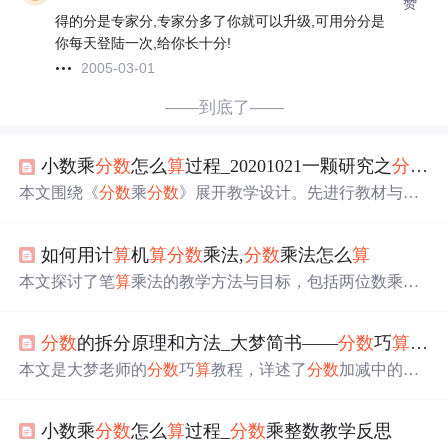
赞
得的分是专家分,专家分多了你就可以升级,可用分分是
你每天登陆一次,给你长十分!
2005-03-01
——到底了——
小数乘
分数
怎么
算
过程_20201021一颗研究之
分数
乘
本文围绕《
分数
乘
分数
》展开教学设计。先进行教材与学
情分析，制定教学目标与重难点。通过复习导入，借助直
观图形探究
算
理，沟通联系感悟
算
理，还安排了巩固练
如何用计
算
机
算
分数
乘法,
分数
乘法怎么
算
习。强调理解
算
理是难点，要借助直观材料，明确运
算
意
义对发展运
算
能力有重要意义。
本文探讨了笔
算
乘法的教学方法与目标，包括两位数乘两
位数的计
算
过程，以及
分数
乘法的教学反思，强调了理解
算
理的重要性。
分数
的拆分原理和方法_大梦简书——
分数
巧
算
（已
本文是大梦老师的
分数
巧
算
教程，详述了
分数
加减中的凑
整抵消技巧，尤其是
分数
裂项的原理和多种变形，包括裂
差和裂和。通过不同难度的例题解析，帮助读者理解和掌
小数乘
分数
怎么
算
过程_
分数
乘整数教学反思
握
分数
计
算
的高效方法，适用于小升初备考。此外，还涉