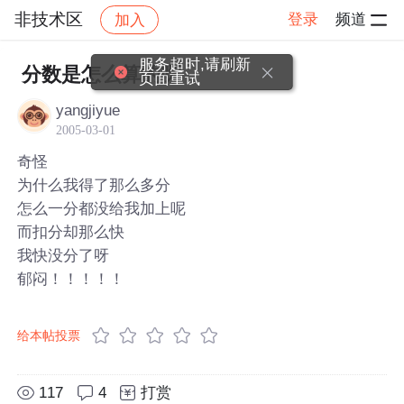
非技术区
登录
频道
加入
帖子详情
社区
非技术区
服务超时,请刷新
分数是怎么算的呀
页面重试
yangjiyue
2005-03-01
奇怪
为什么我得了那么多分
怎么一分都没给我加上呢
而扣分却那么快
我快没分了呀
郁闷！！！！！
给本帖投票
117
4
打赏