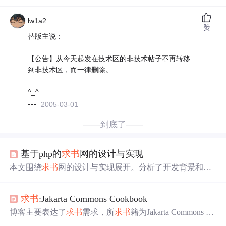
lw1a2
赞
替版主说：
【公告】从今天起发在技术区的非技术帖子不再转移
到非技术区，而一律删除。
^_^
2005-03-01
——到底了——
基于php的
求书
网的设计与实现
本文围绕
求书
网的设计与实现展开。分析了开发背景和意
义，采用PHP语言和MYSQL数据库，基于B/S结构进行设
计。阐述了网站需求，包括功能需求、数据流程等，介绍
求书
:Jakarta Commons Cookbook
了总体设计和各功能模块的实现，如首页、新闻、注册
等，还提及了系统测试。
博客主要表达了
求书
需求，所
求书
籍为Jakarta Commons Co
okbook，与信息技术相关。