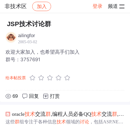
非技术区
登录
频道
加入
帖子详情
社区
非技术区
JSP技术讨论群
ailingfor
2005-03-02
欢迎大家加入，也希望高手们加入
群号：3757691
给本帖投票
69
回复
打赏
oracle
技术
交流
群
,编程人员必备QQ
技术
交流
群
,请选择你所需要的
这些
群
组专注于各种信息
技术
领域的
讨论
，包括ASP.NE
T、J2EE、Linux、Oracle、Visual Studio、Java、XML、SQ