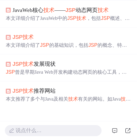
L高级应用及
JSP
。每个
群
的宗旨都是有问必答，并提供进
JavaWeb核心
技术
——
JSP
动态网页
技术
一步的学习资源如CSDN。
本文详细介绍了JavaWeb中的
JSP
技术
，包括
JSP
概述、快
速入门、原理、脚本、EL表达式和JSTL标签的使用。通过
案例展示了如何使用
JSP
进行品牌数据的增删改查操作，
JSP
技术
强调了MVC模式和三层架构在项目中的重要性。此外，还
讨论
了
JSP
的缺点和未来发展趋势，指出HTML + Ajax已
本文详细介绍了
JSP
的基础知识，包括
JSP
的概念、特
成为主流，而
JSP
逐渐被淘汰。
征、编写第一个
JSP
的步骤，以及
JSP
的运行原理。接
着，探讨了
JSP
的基本语法，如页面构成、脚本元素、表
JSP
技术
发展现状
达式、注释类型。此外，还
讨论
了
JSP
指令，如page、incl
ude和taglib指令，以及
JSP
动作元素的使用，如包含文件和
JSP
曾是早期Java Web开发构建动态网页的核心工具，但
请求转发。最后，讲解了
JSP
的隐式对象，特别是out对象
随着前后端分离架构普及和现代Web
技术
发展，其使用逐
和pageContext对象的功能和用法。
渐减少。本文分析了
JSP
技术
现状、优势与局限、生存场
JSP
技术
推荐网站
景、替代
技术
，指出其未来将逐步淘汰，建议开发者学习
现代框架，向更高效
技术
过渡。
本文推荐了多个与Java及相关
技术
有关的网站。如Java
技术
大本营可获取最新产品和规范；介绍服务端
技术
的网站有
独到见解；侧重J2EE
技术
的网站很深入，还能下载外文书
籍片段；还有提供
JSP
开发构件、发布Java消息、进行Java
技术
讨论
的网站。
说点什么…