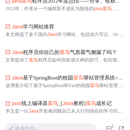
java
菜鸟
程序员2012年度总结——分享、收获与感恩并存
2012年，作者从一个编程新手成长为熟练的
java
菜鸟
，通
过博客分享了学习历程。在年初参与了一个ASP.NET MVC
3项目，领悟到编程重在思想而非语言本身。随后，作者开
Java
学习网站推荐
始撰写
java
学习系列博客，影响了许多读者。暑假期间在
北京实习，接触了“火星人”项目管理工具，提升了自己的
本文精选了多个国内
Java
学习网站，包括动力节点、Oracl
编程思维。下半年专注于专升本学习，同时也涉猎了oracle
e、
菜鸟
教程、W3Cschool和ImportNew，涵盖从零基础到
和
java
第三方工具。年末，作者对2013年进行了展望，希
进阶所需的各种教程、API文档、代码实例及最新技术资
望能找到一个能让他在大数据和云计算领域发展的公司。
Java
程序员你自己的
菜鸟
气质霸气侧漏了吗？
讯。
文章提供了
菜鸟
程序员如何伪装成大神的技巧，包括增强
自信、使用专业术语、巧妙应对问题以及学习进阶技术如
J
ava
、Spring框架、分布式架构等。同时，文章强调了实际
Java
基于SpringBoot的校园
菜鸟
驿站管理系统+Vue[毕业设计]
技能提升的重要性，提供了多个学习资源和面试热点话
题。
该博客介绍了基于SpringBoot和Vue的校园
菜鸟
驿站管理系
统。系统分为管理员和用户两种角色，有用户、快递类型
等多个模块。采用
Java
语言、MySQL数据库，基于B/S架
java
线上编译器
菜鸟
_[
Java
教程]
菜鸟
成长记
构开发。还介绍了开发环境、框架特点等技术信息，以及
系统的设计、实现和测试等内容。
本文是一位
Java
开发者回顾自己从入行到现在的学习经
历，分享了他在大学时期如何通过自学
Java
，坚持不懈地
学习，从
菜鸟
逐渐成长的过程。他强调了看视频、做练
5
说点什么…
习、做笔记和分享知识的重要性，并分享了一些热门博客