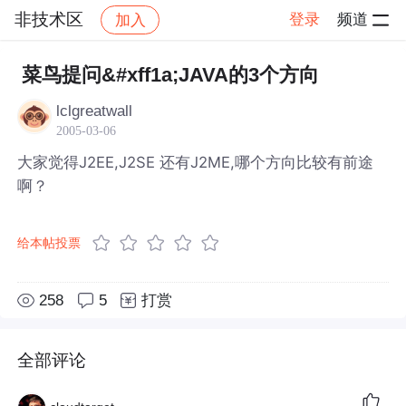
非技术区
登录
频道
加入
帖子详情
社区
非技术区
菜鸟提问&#xff1a;JAVA的3个方向
lclgreatwall
2005-03-06
大家觉得J2EE,J2SE 还有J2ME,哪个方向比较有前途
啊？
给本帖投票
258
5
打赏
全部评论