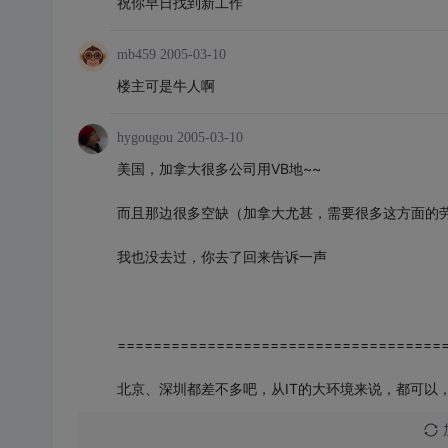
祝你早日找到新工作
mb459
2005-03-10
楼主可是牛人啊
hygougou
2005-03-10
美国，加拿大很多公司用VB地~~
而且那边很多空缺（加拿大尤甚，需要很多这方面的
我也没去过，你去了回来告诉一声
====================================
北京、深圳都差不多吧，从IT的大环境来说，都可以