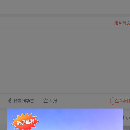
用AI写
转发到动态
举报
写回
切换为时间