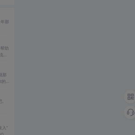
去年那
。 从小到大，我的耳边总是萦绕着这样的赞美。 ——你的...
吧。
入”
0