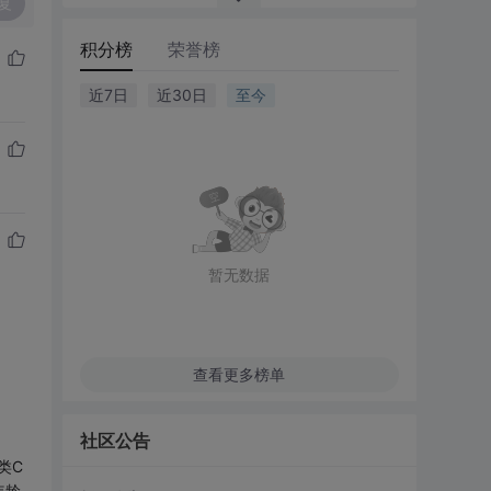
复
积分榜
荣誉榜
近7日
近30日
至今
暂无数据
查看更多榜单
社区公告
类C
年龄