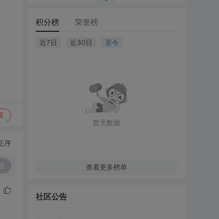
积分榜
荣誉榜
近7日
近30日
至今
复
暂无数据
正序
复
查看更多榜单
社区公告