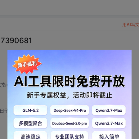
用AI写
7390681
指令改为[otq 城市名]
里的日子通胜.