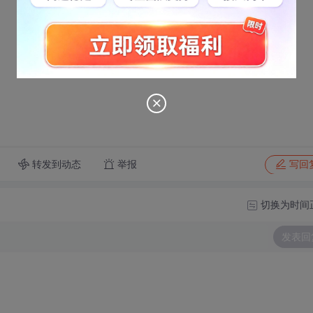
转发到动态
举报
写回
切换为时间
发表回