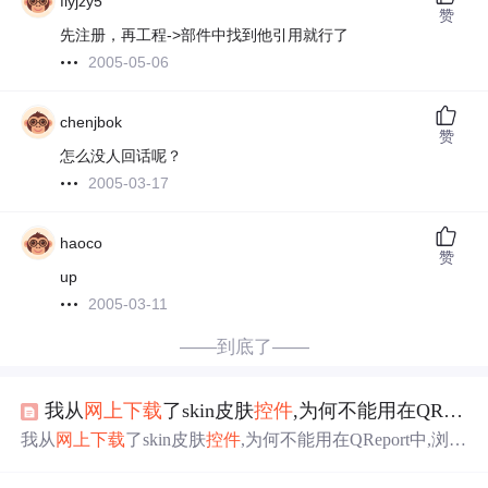
flyjzy5
赞
先注册，再工程->部件中找到他引用就行了
2005-05-06
chenjbok
赞
怎么没人回话呢？
2005-03-17
haoco
赞
up
2005-03-11
——到底了——
我从
网上
下载
了skin皮肤
控件
,为何不能用在QReport中,浏览以后为空啊!
我从
网上
下载
了skin皮肤
控件
,为何不能用在QReport中,浏览
以后为空啊!