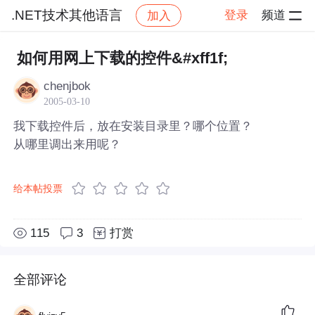
.NET技术其他语言
登录
频道
加入
帖子详情
社区
.NET技术其他语言
如何用网上下载的控件&#xff1f;
chenjbok
2005-03-10
我下载控件后，放在安装目录里？哪个位置？
从哪里调出来用呢？
给本帖投票
115
3
打赏
全部评论