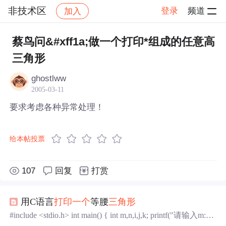
非技术区
登录
频道
加入
帖子详情
社区
非技术区
蔡鸟问&#xff1a;做一个打印*组成的任意高
三角形
ghostlww
2005-03-11
要求考虑各种异常处理！
给本帖投票
107
回复
打赏
用C语言
打印
一个
等腰
三角形
#include <stdio.h> int main() { int m,n,i,j,k; printf("请输入m:");
scanf("%d",&m); n=m; for(i=1;i<=m;i++)//控制等腰
三角形
的