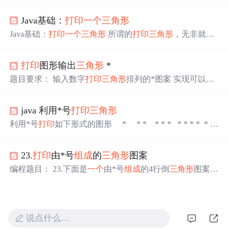
高
度 { for(j=n-1;j>0;j--) { printf(" ");//输出每一行最前面的空
Java基础：
打印
一个
三角形
格 } n--; for(k=1;k<=i;k++)//
打印
每一行的空格后的东西 { ...
Java基础：
打印
一个
三角形
所谓的
打印
三角形
，无非就是
利用一些字符，按照形状进行组合。下面就来分析一下如
何用代码的形式实现。 分析部分 以
打印
五行
三角形
为例，
打印
图形输出
三角形
*
首先我们来想想这个
三角形
是怎么实现的。我们常规接触
的到的
三角形
，可以是以下这种样式。 我们想要实现上面
题目要求： 输入数字
打印
三角形
排列的*图案 实现可以多
这种图形，对于刚接触到Java基础的人来说，乍一看没有
组输入 实现输出菱形图案 如图： 写在前面：题目要求输
什么头绪。我们不妨换个思路。 我们把
三角形
想象成已经
出 *
三角形
图案，一般题目如果不
做
特殊要求直接用
打印
放在了console的窗口里面，把它分割成四个部分，我们来
java 利用*号
打印
三角形
函数输出题设要求即可。 分析：n为用户输入 第一行：n-1
进行逐个
打印
。 我们通过
一个
for循环作为外循环，功能是
个空格 1个* 第二行：n-2个空格 3个*(2×2-1) . . 第n行：n-n
利用*号
打印
如下形式的图形 * * * * * * * * * * * *
确定我们要
打印
三角
个空格 2×n-1（2×行-1） 总结：...
* * *
23.
打印
由*号
组成
的
三角形
图案
编程题目： 23.下面是
一个
由*号
组成
的4行倒
三角形
图案。
要求： (1)输入倒
三角形
的行数，行数的取值3-21之间，对
于非法的行数，要求抛出提示“非法行数！”； (2)在屏幕上
打印
这个指定了行数的
三角形
。 示例代码： package progra
m.calculation.exercise23; import java.util.Scanner; /** * 23.下面
说点什么…
是
一个
由*号
组成
的...