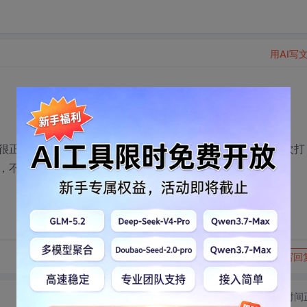
用AI写
很正常，前几个月客户都用的很好，后来不知是什么原因每次打
，不知谁遇到过，帮忙解决一下，谢谢！
转发到动态
举报
写回
切换为时间