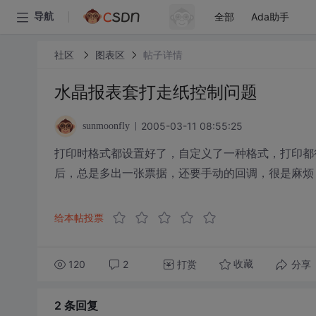
全部
Ada助手
导航
社区
图表区
帖子详情
水晶报表套打走纸控制问题
2005-03-11 08:55:25
sunmoonfly
打印时格式都设置好了，自定义了一种格式，打印都
后，总是多出一张票据，还要手动的回调，很是麻烦
给本帖投票
120
2
打赏
分享
收藏
2 条
回复