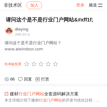
非技术区
登录
频道
加入
帖子详情
社区
非技术区
请问这个是不是行业门户网站&#xff1f;
dlwying
2005-03-11
请问这个是不是行业门户网站？
www.alwindoor.com
给本帖投票
66
回复
打赏
建材
行业
门户网站
全套源码解决方案
本文详细介绍了建材
行业
门户网站
的开发与优化过程，涵
盖产品展示、搜索功能、内容创新、在线互动、订单支付