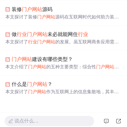
安全、会员服务等多个关键领域。文章强调了网站设计需
装修
门户网站
源码
考虑建材特点，提供在线订购、会员管理、售后服务等服
务，并提供了源码文件，便于开发人员进行定制化开发。
本文探讨了装修
门户网站
源码在互联网时代如何助力装修
行业
数字化转型，介绍了其低成本、功能丰富、易用和可
扩展的优势，列举了各种功能和应用场景，并强调了选择
做
行业
门户网站
未必就能网住
行业
源码的关键因素。未来，装修
门户网站
源码将趋向于智能
化、融合化、社交化和安全化。,
本文探讨了
行业
门户网站
的发展。虽互联网商务应用需求
激增，
行业
门户呼声高，但目前我国
行业
网站技术和资源
分散。门户类网站向细化、专业化发展，未来搜索引擎将
门户网站
建设有哪些类型？
更专业智能。
行业
门户有高门槛，如慧聪网有优势但待市
场考验，8848转型前景存疑。
本文介绍了
门户网站
的五种主要类型：综合性
门户网站
，
如新浪、搜狐，包含丰富多样的内容；
行业
门户网站
，专
注于特定
行业
资讯和产品信息；地区
门户网站
，提供本地
什么是
门户网站
？
化服务和信息；政府
门户网站
，发布政策和新闻的官方平
台；以及人群
门户网站
，针对特定群体提供定制化信息。
本文探讨了
门户网站
作为互联网上的信息集散地，其丰富
门户网站
的开发复杂，主要盈利模式为广告和付费商家。
的信息资源、全面的功能、个性化服务以及强大的导航能
力。文章还分析了不同类型的
门户网站
，并指出随着技术
发展，
门户网站
将朝着更个性化、智能化和融合化的方向
发展。,
说点什么…