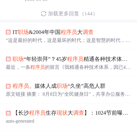
加载更多回复（144）
IT
职场
&2004年中国
程序员
大
调查
“这是最好的时代，这是最坏的时代；这是智慧的时代，这
是愚蠢的时代；这是信仰的时期，这是怀疑的时期；这是
光明的季节，这是黑暗的季节；这是希望之春，这是失望
职场
“年轻崇拜”？45岁
程序员
精通各种技术体系，却连个面试机会都没有
之冬；人们面前有着各样事物，人们面前一无所有；人们
正在直登天堂，人们正在直下地狱。”——狄更斯《双城
最近，一条
程序员
的留言《我精通各种技术体系，因已45
记》 在审视屏幕上的数据图表时，大文豪狄更斯的断
岁求职难》引起广泛热议。​ ​​该网民自称Mary，其留言如
言不断在脑际萦绕。面前这份Excel文件，包含了20,000多
下： 我是一名计算机专业出身的软件开发人员，今年45
名中国
程序员
对近70个问题做出的回
程序员
、媒体人成
职场
“久坐”高危人群
岁，精通
java
的各种技术体系，包括微服务、大数据等技
术，并能应用到实际工作中，帮助所在公司提升、改造所
原文链接 摘要： 8月8日为“全民健身日”，共享办公服务企
使用的技术框架，业余我还考取了PMP项目管理证书、系
业纳什空间发布《
职场
久坐族
调查
白皮书》，通过对互联
统架构师证书，成为所在公司的系统架构师、核心技术骨
网、金融、医药、政府机构、媒体公关等行业人群的
调查
干。 我对计算机理论的理解也随着​实践​的增多越来越深
【长沙
程序员
生存
现状
大
调查
】：1024节前曝光996之外的真实一面
，首度揭露了
职场
白领在办公空间中久坐不动的真相。根
刻，我感觉我的职业生涯进入一生中最好的时刻。 在我儿
据报告显示，
职场
白领人均久坐的时间长达8小时，其中80
auto-generated
子读初二上学期时，我
后和90后是
职场
久坐一族的中坚力量。 8月8日为“全民健
身日”，共享办公服务企业纳什空间发布《
职场
久坐族
调查