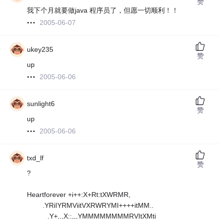
赞
我下个月就要做java 程序员了，但愿一切顺利！！
2005-06-07
ukey235
赞
up
2005-06-06
sunlight6
赞
up
2005-06-06
txd_lf
赞
?
Heartforever +i++:X+Rt:tXWRMR,
.YRiIYRMViitVXRWRYMI++++itMM..
.Y+,.,X::,,,YMMMMMMMMRVItXMti