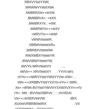
RBXVYItiiIYXWI,
:MRWWVYttttIIXWt.
.XMBRRXIti++itIXW,
.BMBBRVIi+::+ttXX.
,MMBRXYti:::+tIW:
tMMRWYti+++ittXV
+MRVYti+++ittWI
.VMWVtiiiiiitIR,
.XBBWVttttttttXRv
.,WBRBXVtttttttIWt
:RWXWBXYtttttttYR:
.iRWVIiBWYIttttttYW,
.tWVYti:WRVIttittIVV .:,,
tWVIi++:XRVIIttttIXY ..:YYtYi:tittV,
tXYti+++tWRVYttittYWIiIYYVItt:iXW+....
:WIt+++iXRBBVYItitIYXXYti+iIYt++:IMRi:.
.:Xti+:+tRWt:BVYItitIYWVIIIYXXWXVXYt+i+IV:
.tYi+::IWI:::BVVItitIXBRVIt:::::::tIVXRiXt
:Viii++i:itIXBXVttitVW, tBIX
.XIiXIttIVRBRBIItttIRX :VX