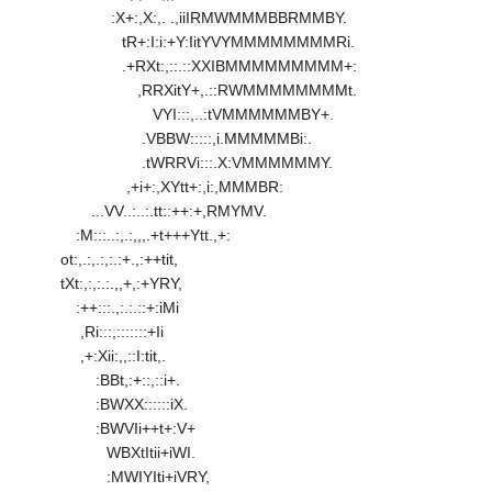
:X+:,X:,. .,iiIRMWMMMBBRMMBY.
tR+:I:i:+Y:IitYVYMMMMMMMMRi.
.+RXt:,::.::XXIBMMMMMMMMM+:
,RRXitY+,.::RWMMMMMMMMt.
VYI:::,..:tVMMMMMMBY+.
.VBBW:::::,i.MMMMMBi:.
.tWRRVi:::.X:VMMMMMMY.
,+i+:,XYtt+:,i:,MMMBR:
...VV..:..:.tt::++:+,RMYMV.
:M:::..:,.:,,,.+t+++Ytt.,+:
ot:,.:,.:,:.:+.,:++tit,
tXt:,:,:.:.,,+,:+YRY,
:++:::.,:.:.::+:iMi
,Ri:::,:::::::+Ii
,+:Xii:,,::I:tit,.
:BBt,:+::,::i+.
:BWXX::::::iX.
:BWVIi++t+:V+
WBXtItii+iWI.
:MWIYIti+iVRY,