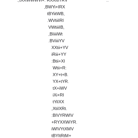
.,tXXWWWVi+. RXXItiYRV ..
,BWYi+IRX
tBYiitWB,
.WVtiiIRI
VWtiiiIB,
,BIiiiiWt
.BViiiiYV
XXtii+YV
iRiii+YY
:Btii+XI
Wtii+R:
XY+t+B.
YX+tYR.
tX+iWV
iXi+RI
tYiIXX
,XtiIXRt.
:BIVYRWIV
+RYXXWiYR.
iWIVYtXMV
tBYItRtM+