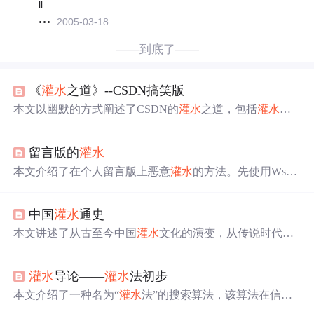
ll
2005-03-18
——到底了——
《
灌水
之道》--CSDN搞笑版
本文以幽默的方式阐述了CSDN的
灌水
之道，包括
灌水
语
言、技巧、管理等方面。提到不同阶段水友对
灌水
的态
度，强调遵循
灌水
之道的重要性，还探讨了管理与
灌水
效
留言版的
灌水
率的关系，以及
灌水
在不同场景中的体现。
本文介绍了在个人留言版上恶意
灌水
的方法。先使用Wsoc
kexpert软件抓包，获取POST信息，再用AccessDiver软件复
制信息提交。也可用NC不断提交代码
灌水
。还提及用VB
中国
灌水
通史
做留言本
灌水
机的思路，用多个控件获取内容，通过winso
ck控件提交实现恶意
灌水
。
本文讲述了从古至今中国
灌水
文化的演变，从传说时代的
湘妃竹到现代网络论坛，
灌水
被视为人生最高境界，贯穿
儒家思想。历史上众多名人如孔子、庄子、关羽等皆与
灌
灌水
导论——
灌水
法初步
水
文化有不解之缘，唐朝更是将
灌水
考试作为官员选拔标
准。
本文介绍了一种名为“
灌水
法”的搜索算法，该算法在信息
学奥林匹克竞赛（OI）中用于解决特定类型的问题。通过