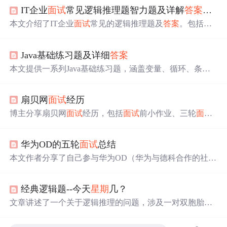
IT企业
面试
常见逻辑推理题智力题及详解
答案
（三
本文介绍了IT企业
面试
常见的逻辑推理题及
答案
。包括
三
个
灯泡问题，通过灯的亮灭和发热情况确定开关与灯的对
应关系；称量药丸问题，根据不同拿取方式和称重结果判
Java基础练习题及详细
答案
断哪个罐子的药被污染；奇怪的村庄问题，通过列表分析
确定日期；三筐水果问题，从特定筐中拿一只水果确定三
本文提供一系列Java基础练习题，涵盖变量、循环、条件
筐水果标签。
判断等核心概念，每题附带详解
答案
链接，适合初学者巩
固知识，
面试
者复习Java基础。
扇贝网
面试
经历
博主分享扇贝网
面试
经历，包括
面试
前小作业、三轮
面试
。强调要多刷题，推荐lintcode刷题，其题目全且有BAT精
选
面试
ladder，还可在www.jiuzhang.com/solutions对
答案
。
华为OD的五轮
面试
总结
同时指出小作业和项目细节、自身知识储备很重要，
面试
思路要对，具备编程能力和热情。
本文作者分享了自己参与华为OD（华为与德科合作的社招
人才培养项目）五轮
面试
的经历，包括基础
面试
、机试、
性格测评及两轮技术主管
面试
。
面试
涉及Java基础、数据
经典逻辑题--今天
星期
几？
库、Spring原理、分布式、多线程等技术，同时强调了性
格测评的重要性。作者认为华为OD提供了更多人进入大厂
文章讲述了一个关于逻辑推理的问题，涉及一对双胞胎保
并享受同工同酬待遇的机会。
镖的谎言准则，通过分析他们的说话模式来确定当天是
星
期
几。最终揭示出在得知一个说谎的日子后，
答案
是今天