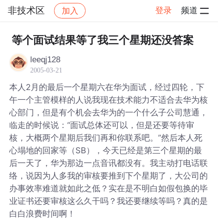
非技术区
登录
频道
加入
帖子详情
社区
非技术区
等个面试结果等了我三个星期还没答案
leeqj128
2005-03-21
本人2月的最后一个星期六在华为面试，经过四轮，下
午一个主管模样的人说我现在技术能力不适合去华为核
心部门，但是有个机会去华为的一个什么子公司慧通，
临走的时候说：“面试总体还可以，但是还要等待审
核，大概两个星期后我们再和你联系吧。”然后本人死
心塌地的回家等（SB），今天已经是第三个星期的最
后一天了，华为那边一点音讯都没有。我主动打电话联
络，说因为人多我的审核要推到下个星期了，大公司的
办事效率难道就如此之低？实在是不明白如假包换的毕
业证书还要审核这么久干吗？我还要继续等吗？真的是
白白浪费时间啊！