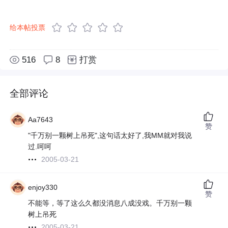
给本帖投票
516
8
打赏
全部评论
Aa7643
赞
"千万别一颗树上吊死",这句话太好了,我MM就对我说
过.呵呵
2005-03-21
enjoy330
赞
不能等，等了这么久都没消息八成没戏。千万别一颗
树上吊死
2005-03-21