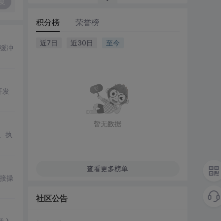
复
积分榜
荣誉榜
近7日
近30日
至今
缓冲
开发
暂无数据
、执
查看更多榜单
接操
社区公告