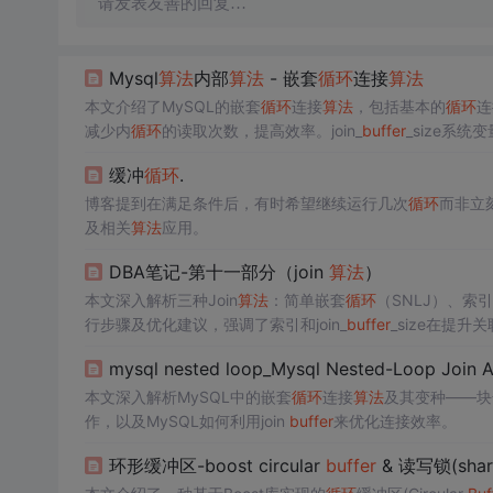
请发表友善的回复…
Mysql
算法
内部
算法
- 嵌套
循环
连接
算法
本文介绍了MySQL的嵌套
循环
连接
算法
，包括基本的
循环
连
减少内
循环
的读取次数，提高效率。join_
buffer
_size系
缓冲
循环
.
博客提到在满足条件后，有时希望继续运行几次
循环
而非立
及相关
算法
应用。
DBA笔记-第十一部分（join
算法
）
本文深入解析三种Join
算法
：简单嵌套
循环
（SNLJ）、索
行步骤及优化建议，强调了索引和join_
buffer
_size在提
mysql nested loop_Mysql Nested-Loop Join A
本文深入解析MySQL中的嵌套
循环
连接
算法
及其变种——块
作，以及MySQL如何利用join
buffer
来优化连接效率。
环形缓冲区-boost circular
buffer
& 读写锁(shar