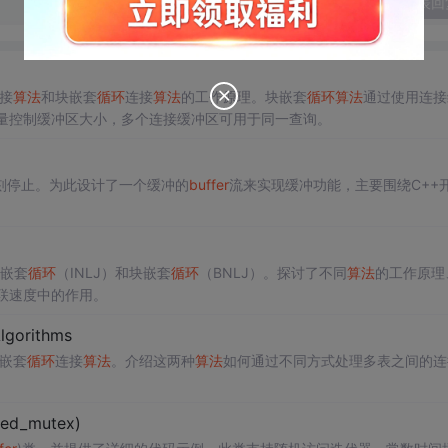
发表回
接
算法
和块嵌套
循环
连接
算法
的工作原理。块嵌套
循环
算法
通过使用连接
统变量控制缓冲区大小，多个连接缓冲区可用于同一查询。
刻停止。为此设计了一个缓冲的
buffer
流来实现缓冲功能，主要围绕C++
引嵌套
循环
（INLJ）和块嵌套
循环
（BNLJ）。探讨了不同
算法
的工作原理
升关联速度中的作用。
lgorithms
嵌套
循环
连接
算法
。介绍这两种
算法
如何通过不同方式处理多表之间的连
ed_mutex)