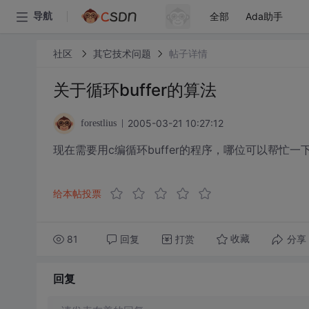
全部
Ada助手
导航
社区
其它技术问题
帖子详情
关于循环buffer的算法
2005-03-21 10:27:12
forestlius
现在需要用c编循环buffer的程序，哪位可以帮忙一
给本帖投票
81
回复
打赏
分享
收藏
回复