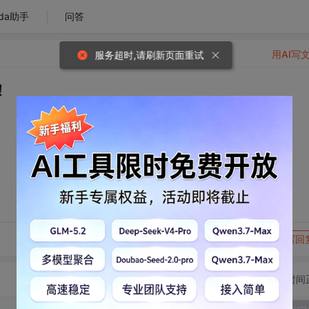
da助手
问答
用AI写
服务超时,请刷新页面重试
！
转发到动态
举报
写回
切换为时间