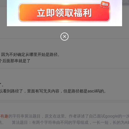
发表回
点，因为不好确定从哪里开始是路径。
这个后面那串就是了
了。
以看到路径了，里面有写无关内容，但是路径都是ascii码的。
分
有趣
的字符串算法题目，原文在这里。作者讲述了自己面试google的一
法。 算法题目：有两个字符串由不同的字母组成，一长一短，长的为A
则返回true，否则返回false。 例子：