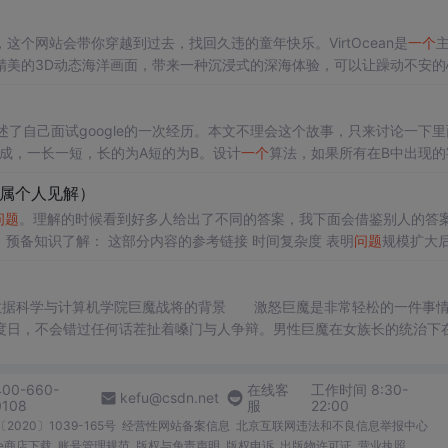
个网站会带你穿越到过去，找回久违的童年快乐。VirtOcean是
一个
精美的3D动态海洋画面，带来一种沉浸式的深海体验，可以让躁动不安的
景、人生和社会，随便选择
一个
题材,又可以看到下面细分的种类，可以帮
，以思维导图的形式将电影分类整理，选择你喜欢的类型，就可以看到这
了自己面试google的一次经历。本文不理会这个故事，只来讨论一下里
母组成，一长一短，长的为A短的为B。设计
一个
算法，如果所有在B中出现的
都在A中出现，则返回true，否则返回false。 例子： 如下字符串： 字符串A:
属个人见解）
问题
。理解的时候看到好多人给出了不同的答案，我下面会借鉴别人的答
的说法。 预备知识了解： 这部分内容的参考链接 时间复杂度 表明
问题
规模扩大
于程序员或者学数学或其他的来说不
度日，不会错过任何话茬扯着嗓门与人争辩。男性巨魔在女族长的统治下
他们还会待上数年，女族长继续负责他们的吃喝拉撒。当年轻的巨魔最终
400-660-
在线客
工作时间 8:30-
kefu@csdn.net
0108
服
22:00
2020〕1039-165号
经营性网站备案信息
北京互联网违法和不良信息举报中心
me商店下载
账号管理规范
版权与免责声明
版权申诉
出版物许可证
营业执照