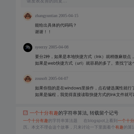
请发表友善的回复…
zhangyuntian
2005-04-15
能给出具体的代码吗？
谢谢！！
syeerzy
2005-04-08
要分2种，如果是本地快捷方式（lnk）就稍微麻烦
如果是web快捷方式（url）就容易的多了。查找“]”
zousoft
2005-04-07
如果你指的是在windows里操作，点右键选属性就行
如果是编程，我觉得直接读取快捷方式的lnk文件就可
一个
十分
有趣
的字符串算法, 转载留个记号
一个
十分
有趣
的字符串算法题 在blogspot上看到
一个
十
历。本文不理会这个故事，只来讨论一下里面着个
有趣
的算
为B。设计
一个
算法，如果所有在B中出现的字符都在A中出现，