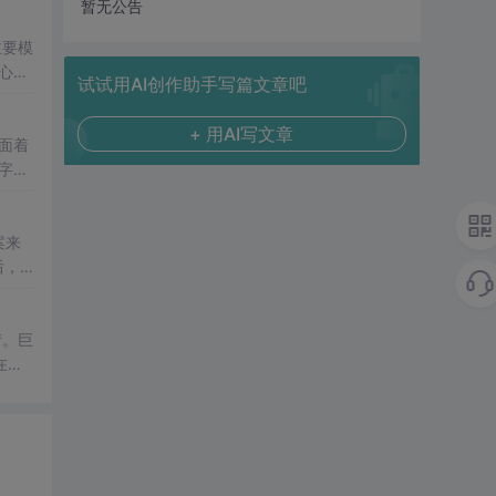
暂无公告
主要模
心瞬
试试用AI创作助手写篇文章吧
助你
种类
+ 用AI写文章
面着
字符
案来
后，
在地
离开