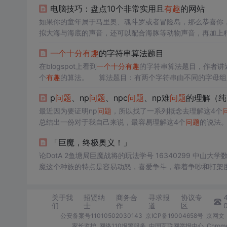
电脑技巧：盘点10个非常实用且
有趣
的网站
如果你的童年属于马里奥、魂斗罗或者冒险岛，那么恭喜你，这
拟大海与海底的声音，还可以配合海豚等动物声音，再加上
间安静下来。分类还挺详细的，包括情感、人群、题材、场
一个
十分
有趣
的字符串算法题目
快速找到你想看的电影。这是
一个
十分
好用的影单推荐网站
型的很多电影。
在blogspot上看到
一个
十分
有趣
的字符串算法题目，作者讲述
个
有趣
的算法。 算法题目：有两个字符串由不同的字
p
问题
、np
问题
、npc
问题
、np难
问题
的理解（纯
最近因为要证明np
问题
，所以找了一系列概念去理解这4个
总结出一份对于我自己来说，最容易理解这4个
问题
程序需要的时间长度增长得有多快。程序的时间复杂度一般可以分为两种级别： （个人感想：这个对
「巨魔，终极奥义！」
陌生，从程序的角度出...
论DotA 2鱼塘局巨魔战将的玩法学号 16340299 中山大学数据科学与计算机学院巨魔战将的背景 激怒巨魔是非常轻松的一件事情。巨
魔这个种族的特点是容易动怒，喜爱争斗，靠着争吵和打架
下洞穴长到成年，终日饭来张口，游手好闲。通常在成年后
地下的洞穴时，他们会找到
关于我
招贤纳
商务合
寻求报
协议专
们
士
作
道
区
公安备案号11010502030143
京ICP备19004658号
京网文〔
家长监护
网络110报警服务
中国互联网举报中心
Chro