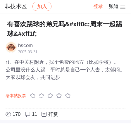
非技术区
登录
频道
加入
帖子详情
社区
非技术区
有喜欢踢球的弟兄吗&#xff0c;周末一起踢
球&#xff1f;
hscom
2005-03-31
rt。在中关村附近，找个免费的地方（比如学校）。
公司里没什么人踢，平时总是自己一个人去，太郁闷。
大家以球会友，共同进步
给本帖投票
170
11
打赏