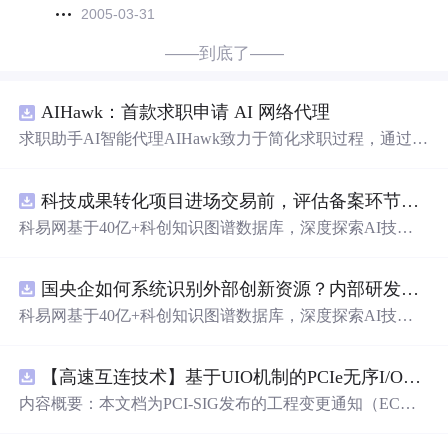
2005-03-31
——到底了——
AIHawk：首款求职申请 AI 网络代理
求职助手AI智能代理AIHawk致力于简化求职过程，通过自
动化职位申请流程。借助人工智能，它能够帮助用户以定
制化的方式申请多个职位。
科技成果转化项目进场交易前，评估备案环节需要准备哪些材料？.docx
科易网基于40亿+科创知识图谱数据库，深度探索AI技术
在技术转移、成果转化、技术经纪、知识产权、产业创
新、科技招商等垂直领域的多样化应用场景，研究科技创
国央企如何系统识别外部创新资源？内部研发体系完善，但对外部高校、中小科技企业技术能力缺乏动态认知。.docx
新领域的AI+数智化解决方案，推动科技创新与产业创新
智能化发展。
科易网基于40亿+科创知识图谱数据库，深度探索AI技术
在技术转移、成果转化、技术经纪、知识产权、产业创
新、科技招商等垂直领域的多样化应用场景，研究科技创
【高速互连技术】基于UIO机制的PCIe无序I/O扩展：多路径架构下内存请求的高性能传输与排序控制方案设计
新领域的AI+数智化解决方案，推动科技创新与产业创新
智能化发展。
内容概要：本文档为PCI-SIG发布的工程变更通知（EC
N），介绍了名为“无序输入/输出（Unordered I/O, UIO）”
的新功能，旨在解决传统PCI/PCIe架构中严格的顺序传输