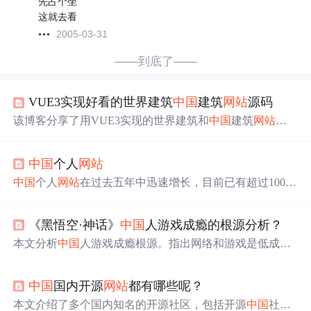
先占个坐
这就去看
2005-03-31
——到底了——
VUE3实现好看的世界建筑
中国
建筑
网站
源码
该博客分享了用VUE3实现的世界建筑和
中国
建筑
网站
源
码。
网站
包含登录注册、建筑介绍等多个功能块，内置九
个模板页面，实现轮播图、表单等多种功能。代码注释完
中国
个人
网站
整、规范，上手简单，可直接运行，还能预览效果。
中国
个人
网站
在过去五年中迅速增长，目前已有超过100万
个
网站
，专职站长超过10万人。本文汇总了一系列针对个
人站长的资源
网站
，涵盖从
网站
建设到市场推广的各个方
《黑悟空·神话》
中国
人游戏成瘾的根源分析？
面。
本文分析
中国
人游戏成瘾根源。指出网络和游戏是低成本
娱乐，填充碎片时间。
中国
社会底层逻辑使底层人获“奶头
乐”。孩子因游戏社交属性而玩，且国人业余生活贫乏。A
中国
国内开源
网站
都有哪些呢？
pp设计旨在增加用户时长，教育App多失败，手机适合利
用碎片时间娱乐。
本文介绍了多个国内知名的开源社区，包括开源
中国
社