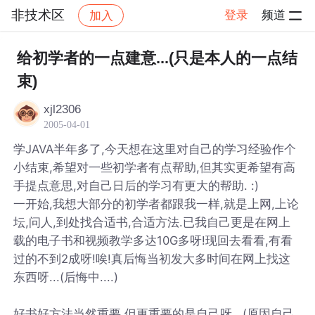
非技术区
登录
频道
加入
帖子详情
社区
非技术区
给初学者的一点建意...(只是本人的一点结
束)
xjl2306
2005-04-01
学JAVA半年多了,今天想在这里对自己的学习经验作个
小结束,希望对一些初学者有点帮助,但其实更希望有高
手提点意思,对自己日后的学习有更大的帮助. :)
一开始,我想大部分的初学者都跟我一样,就是上网,上论
坛,问人,到处找合适书,合适方法.已我自己更是在网上
载的电子书和视频教学多达10G多呀!现回去看看,有看
过的不到2成呀!唉!真后悔当初发大多时间在网上找这
东西呀...(后悔中....)
好书好方法当然重要,但更重要的是自己呀...(原因自己