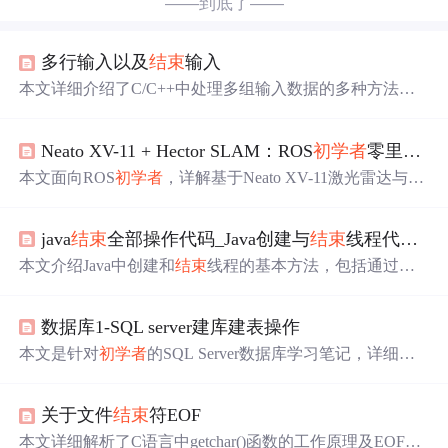
——到底了——
多行输入以及
结束
输入
本文详细介绍了C/C++中处理多组输入数据的多种方法，
包括使用EOF作为
结束
标志、处理不定量数据、多行字符
串输入及EOF的巧妙运用。适合
初学者
和竞赛选手快速掌
Neato XV-11 + Hector SLAM：ROS
初学者
零里程计建图实战指南
握高效输入技巧。
本文面向ROS
初学者
，详解基于Neato XV-11激光雷达与He
ctor SLAM的无里程计建图方案。重点阐述其不依赖轮式编
码器、适配低算力硬件、物理层与算法层深度匹配的设计
java
结束
全部操作代码_Java创建与
结束
线程代码示例
优势；涵盖UDEV设备绑定、TF坐标系构建（尤其是base_l
ink到laser的0.18m高度校准）、关键参数物理含义及调优方
本文介绍Java中创建和
结束
线程的基本方法，包括通过继
法；并提供从驱动启动、数据验证、实时建图到地图保存
承Thread类或实现Runnable接口创建线程，以及使用interru
与质量评估的完整实操流程。
pt方法
结束
线程。适用于Java
初学者
。
数据库1-SQL server建库建表操作
本文是针对
初学者
的SQL Server数据库学习笔记，详细介
绍了如何新建数据库、创建表、修改表结构、添加约束以
及插入和删除数据，旨在帮助读者掌握基本的数据库操
关于文件
结束
符EOF
作。
本文详细解析了C语言中getchar()函数的工作原理及EOF的