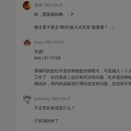
晨星
2005-04-05
唉，爱莫能助啊。：P
楼主要不要去“硬件/嵌入式开发”版看看？：）
kuusr
2005-04-05
先谢!
Keil c51 V7.06
我编写的是红外遥控和键盘扫描程式，可是烧入ＩＣ
工作了．在仿真器上运行程式没有问题，红外遥控和
调试的．用内部晶振进行调试也没有问题．您说怪不
pcboyxhy
2005-04-05
不正常的表现是什么？
只有顶的份了