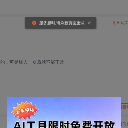
用AI写
服务超时,请刷新页面重试
问题的，可是烧入ＩＣ后就不能正常
转发到动态
举报
写回
切换为时间