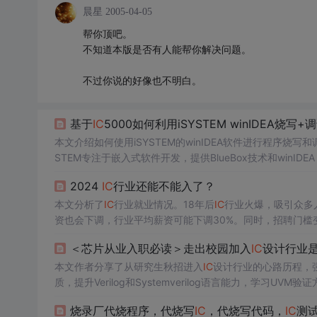
晨星
2005-04-05
帮你顶吧。
不知道本版是否有人能帮你解决问题。
不过你说的好像也不明白。
基于
IC
5000如何利用iSYSTEM winIDEA烧写
本文介绍如何使用iSYSTEM的winIDEA软件进行程序烧
STEM专注于嵌入式软件开发，提供BlueBox技术和winID
2024
IC
行业还能不能入了？
本文分析了
IC
行业就业情况。18年后
IC
行业火爆，吸引众多
资也会下调，行业平均薪资可能下调30%。同时，招聘门槛
＜芯片从业入职必读＞走出校园加入
IC
设计行业
本文作者分享了从研究生秋招进入
IC
设计行业的心路历程，
质，提升Verilog和Systemverilog语言能力，学习U
烧录厂代烧程序，代烧写
IC
，代烧写代码，
IC
测