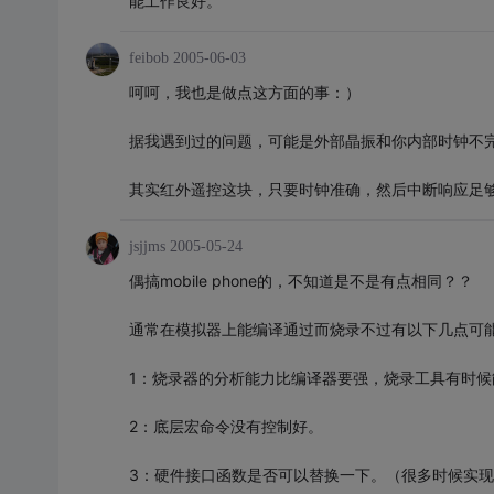
能工作良好。
feibob
2005-06-03
呵呵，我也是做点这方面的事：）
据我遇到过的问题，可能是外部晶振和你内部时钟不
其实红外遥控这块，只要时钟准确，然后中断响应足
jsjjms
2005-05-24
偶搞mobile phone的，不知道是不是有点相同？？
通常在模拟器上能编译通过而烧录不过有以下几点可
1：烧录器的分析能力比编译器要强，烧录工具有时
2：底层宏命令没有控制好。
3：硬件接口函数是否可以替换一下。（很多时候实