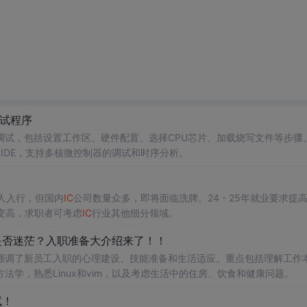
+调试程序
写和调试，包括设置工作区、硬件配置、选择CPU芯片、加载烧写文件等步骤。
EA IDE，支持多核微控制器的调试和时序分析。
人入行，但国内
IC
公司数量众多，即将面临洗牌。24 - 25年就业要求提
变高，求职者可考虑
IC
行业其他细分领域。
是否迷茫？入职准备大介绍来了！！
强调了新员工入职的心理建设、技能准备和生活适应。重点包括理解工作
VM验证方法学，熟悉Linux和vim，以及考虑生活中的住房、饮食和健康问题。
试！