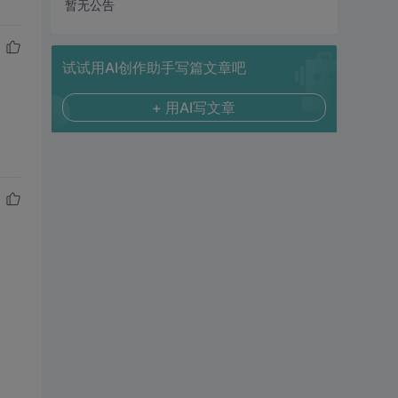
暂无公告
试试用AI创作助手写篇文章吧
+ 用AI写文章