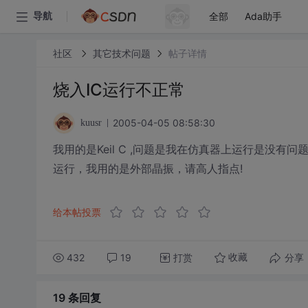
全部
Ada助手
导航
社区
其它技术问题
帖子详情
烧入IC运行不正常
2005-04-05 08:58:30
kuusr
我用的是Keil C ,问题是我在仿真器上运行是没有
运行，我用的是外部晶振，请高人指点!
给本帖投票
432
19
打赏
分享
收藏
19 条
回复