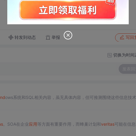
转发到动态
举报
写回
切换为时间
发表回
ind
ows系统和SQL相关内容，虽无具体内容，但可推测围绕这些信息技
as
。SOA在企业
应用
等方面有重要作用，而蜂巢计划和
veritas
可能在信息