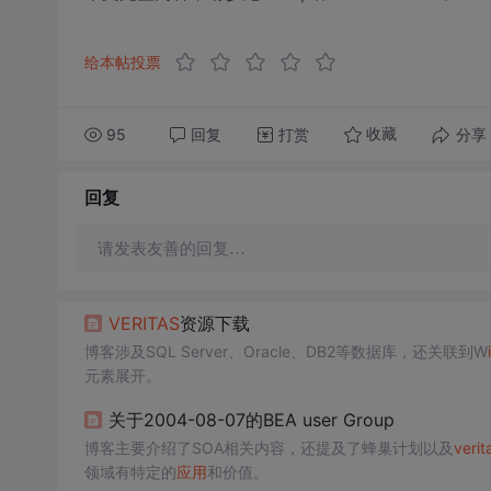
给本帖投票
95
回复
打赏
分享
收藏
回复
请发表友善的回复…
VERITAS
资源下载
博客涉及SQL Server、Oracle、DB2等数据库，还关联到W
元素展开。
关于2004-08-07的BEA user Group
博客主要介绍了SOA相关内容，还提及了蜂巢计划以及
verit
领域有特定的
应用
和价值。