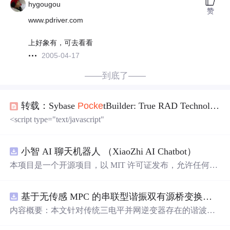
hygougou
赞
www.pdriver.com
上好象有，可去看看
2005-04-17
——到底了——
转载：Sybase
Po
cke
tBuilder: True RAD Technology
<script type="text/javascript"
小智 AI 聊天机器人 （XiaoZhi AI Chatbot）
本项目是一个开源项目，以 MIT 许可证发布，允许任何人
免费使用，并可以用于商业用途。 我们希望通过这个项
目，能够帮助更多人入门 AI 硬件开发，了解如何将当下飞
基于无传感 MPC 的串联型谐振双有源桥变换器动态性能优化（Simulink仿真实现）
速发展的大语言模型应用到实际的硬件设备中。无论你是
对 AI 感兴趣的学生，还是想要探索新技术的开发者，都可
内容概要：本文针对传统三电平并网逆变器存在的谐波含
以通过这个项目获得宝贵的学习经验。
量高、电网不平衡工况适应性差及动态响应滞后等问题，