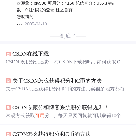
欢迎您：pjy998 可用分：4150 总信誉分：95未结帖
数：0 注销我的登录 社区首页
怎麼搞的
2005-04-19
——到底了——
CSDN在线下载
CSDN 没积分怎么办，有CSDN下载器吗，如何获取ＣＳ
ＤＮ积分；下载积分攻略：1. 个人设置里进行手机绑定CS
DN账户 奖励50分 （右上角设置-账户安全-手机绑定）
关于CSDN怎么获得积分和C币的方法
2. 完成任务送若干分积分 http://task.csdn.net/3. 上传有效
资源获取积分（上传非法，广告资源用户，将被扣除一定
关于CSDN怎么获得积分和C币的方法其实很多地方都有
积分，严重者封号）。 · 上传自己设分资源被下载，下载
说，我也是新人。也向新人说一下方法。 hellorichen有说
量×资源分，100分封顶。 ...
提过我 下载积分攻略： 1. 个人设置里进行手机绑定CSDN
CSDN专家分和博客系统积分获得规则！
账户 奖励50分 （右上角设置-账户安全-手机绑定） 2. 完成
任务送若干分积分 http://task.csdn.net/ 3. 上传有效资源获取
常规方式获取
可用
分 1、每天只要回复就可以获得10个
可
积分（上传非法，广告资源用户，将被扣除一定积分，严
用
分。注：回复后的第2天发放。 2、每周回复量大于10个
重者封号）。 · 上传自己设分资源被下载，下载量×资源
帖子，将获得30
可用
分。注：下一周的周二发放。 3、本
分，100分封顶。 · 上传0分资源被下载，下载量×...
​CSDN怎么获得积分和C币的方法​
周获得技术专家分30分以上，将获得40分
可用
分奖励。