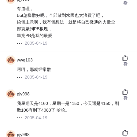
赞
有道理，
But怎樣散好呢，全部散到水園也太浪費了吧，
給個主意啊，我有個想法，就是將自己微薄的力量全
部貢獻到PB板塊，
畢竟PB是我的最愛
2005-04-19
wwq103
赞
呵呵，那就经常散
2005-04-19
pjy998
赞
我星期天是4160，星期一是4150，今天還是4150，剛
散100有到了4080了 哈哈。
2005-04-19
pjy998