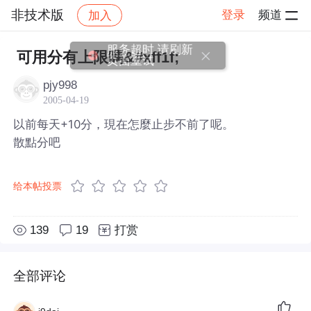
非技术版
登录
频道
加入
帖子详情
社区
非技术版
可用分有上限嗎&#xff1f;
pjy998
2005-04-19
以前每天+10分，現在怎麼止步不前了呢。
散點分吧
给本帖投票
139
19
打赏
全部评论