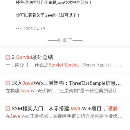
楼主你说的那几个都是java技术中的部分！
你可以看看关于j2ee的书就可以了！
2005-04-19
——到底了——
2.
Servlet
基础总结
一．简介 １．什么是
Servlet
Servlet
（Server Applet），全
称
Java
Servlet
，未有中文译文。是用
Java
编写的服务器
端程序。其主要功能在于交互式地浏览和修改数据，生成
深入
Java
Web三层架构：ThreeTireSample信息管理系统实战
动态Web内容。狭义的
Servlet
是指
Java
语言实现的一个接
口，广义的
Servlet
是指任何实现了这个
Servlet
接口的类，
在构建
Java
Web应用时，”三层架构”是一种经典的设计模
一般情况下，人们将
Servlet
理解
为后者。
Servlet
运...
式，用于分离系统的不同职责，主要包括表示层、业务逻
辑层和数据访问层。这种模式旨在提高代码的可维护性、
SSM框架入门：从零搭建
Java
Web项目，
理解
Spr
可扩展性和可重用性。
Java
Beans
是
Java
平台上可复用的
软件组件。它遵循特定的编码规范，包括有一个无参构造
在
Java
Web开发领域，掌握经典框架组合是构建企业级应
器、实现接口以及具有私有成员变量和公共的获取(getter)
用的基础。SSM（Spring + Spring MVC + MyBatis）作为
Ja
与设置(setter)方法。
Java
Beans
的特性如下：可重用性：
J
va
EE时代的经典架构，其核心价值在于清晰的三层分离架