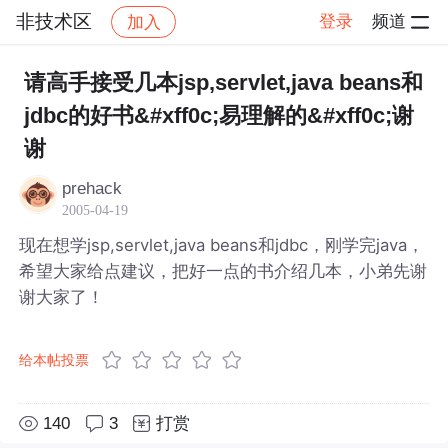
非技术区
登录
频道
加入
帖子详情
社区
非技术区
请高手接受几本jsp,servlet,java beans和
jdbc的好书&#xff0c;易理解的&#xff0c;谢
谢
prehack
2005-04-19
现在想学jsp,servlet,java beans和jdbc，刚学完java，
希望大家给点建议，把好一点的书介绍几本，小弟先谢
谢大家了！
给本帖投票
140
3
打赏