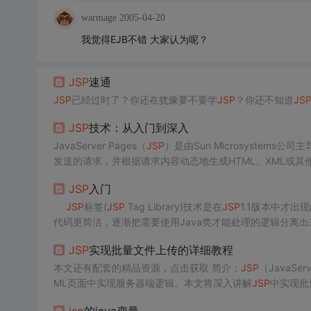
warmage
2005-04-20
我觉得EJB不错 大家认为呢？
JSP
速通
JSP
已经过时了？你还在犹豫要不要学
JSP
？你还不知道
JS
JSP
技术：从入门到深入
JavaServer Pages（
JSP
）是由Sun Microsystem
发送的请求，并根据请求内容动态地生成HTML、XML或其
言，为用户的HTTP请求提供服务，并能与服务器上的其它J
JSP
入门
而被广泛应用于各种网络应用程序的开发中。
JSP
标签(
JSP
Tag Library)技术是在
JSP
1.1版本中才出
代码更简洁，逐渐把需要使用Java类才能处理的逻辑分离出
SP
标签要涉及到标签的处理类、标签的描述文件以及如何引
JSP
实现批量文件上传的详细教程
本文还有配套的精品资源，点击获取 简介：
JSP
（JavaS
ML页面中实现服务器端逻辑。本文将深入讲解
JSP
中实现批量
he Commons FileUpload库解析文件、文件存储策略、上