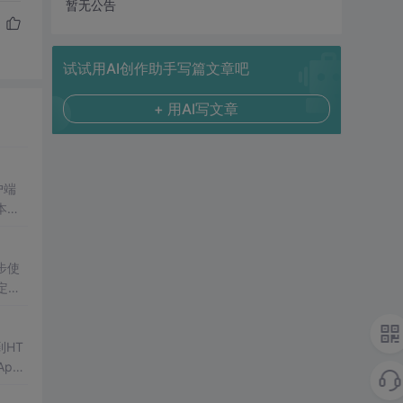
暂无公告
试试用AI创作助手写篇文章吧
+ 用AI写文章
户端
本语
集成
步使
定义
J
到HT
pac