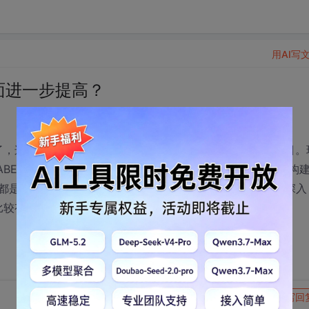
用AI写
面进一步提高？
，这其间主要学习的是JSP技术，也帮公司做过两个B/S项目。
AN、JSP的编写，主要采用的技术是Hibernate和JDBC构
都是重复的，好像学不到新的技术。所以不知道如果要继续深入
比较有用？如果大家有相关的经验，请不吝指教。
转发到动态
举报
写回