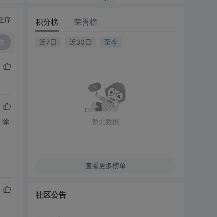
正序
积分榜
荣誉榜
复
近7日
近30日
至今
，除
暂无数据
查看更多榜单
社区公告