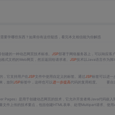
P
需要学哪些东西？如果你有这些疑惑，看完本文相信能为你解惑
s公司主导创建的一种动态网页技术标准。
JSP
部署于网络服务器上，可以响应客
他格式文档的Web网页，然后返回给请求者。
JSP
技术以Java语言作为脚
ava程序共同处理复杂的业务需求。
JSP
技术因其与Java技术生态的紧密
现的，它支持用户在
JSP
文件中使用自定义的标签。通过
JSP
标签可以进一
来，放到
JSP
标签中，这样也可以
进一步提高
代码的复用程度。 要自
用标签等几个
方面
的内容。 一、标签的处理过程 WE
erver Pages）是用于创建动态网页的技术，它允许开发者将Java代码嵌入
文件上传的技术要点，包括创建HTML表单、处理Multipart请求、使用A
传进度显示、错误处理和...