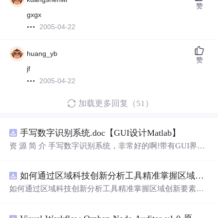
赞
gxgx
2005-04-22
huang_yb
赞
jf
2005-04-22
加载更多回复（51）
手写数字识别系统.doc【GUI设计Matlab】
资 源 简 介 手写数字识别系统，非常好的啊!带有GUI界
面，使用方便! 详 情 说 明 用这个手写数字识别系统，你可
以轻松地识别手写数字。这个系统不仅功能强大，而且还
如何通过区域科技创新分析工具精准掌握区域创新要素分布与产业链融合现状？.docx
带有直观的图形用户界面（GUI），非常容易使用。你只
需要将手写数字输入系统，它将立即给出准确的识别结
如何通过区域科技创新分析工具精准掌握区域创新要素分
果。这个系统可以在各种场景中使用，无论是学校、工作
布与产业链融合现状？
还是日常生活，都能为你提供快速和准确的识别服务。它
是一个非常方便和实用的工具，你一定会喜欢它的！