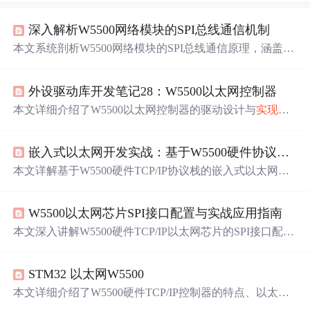
深入解析W5500网络模块的SPI总线通信机制
本文系统剖析W5500网络模块的SPI总线通信原理，涵盖其
寄存器架构（通用/Socket/缓存区）、基于读写指针的数据
流控制机制、三段式SPI数据帧格式（地址/控制/数据
外设驱动库开发笔记28：W5500以太网控制器
段）、实际驱动代码流程及典型调试陷阱。重点阐释
BSB
区域选择、自动地址递增、大端序处理、缓存动态分配与
本文详细介绍了W5500以太网控制器的驱动设计与
实现
过
指针协同更新等关键技术要点，为嵌入式开发者提供稳定
程，包括对象定义、初始化及操作等内容。通过
一个
TCP
高效的以太网接入
实现
依据。
服务器应用实例展示了驱动的使用方法。
嵌入式以太网开发实战：基于W5500硬件协议栈的SPI通信与Socket编程
本文详解基于W5500硬件TCP/IP协议栈的嵌入式以太网开
发，涵盖SPI通信配置（Mode 0/3）、芯片初始化、静态IP/
DHCP网络配置、TCP/
UDP
Socket编程（客户端/服务器/
U
W5500以太网芯片SPI接口配置与实战应用指南
DP
收发）、
中
断驱动优化、多Socket并发及Wireshark/逻辑
分析仪调试方法，适用于STM32、K210等资源受限MC
本文深入讲解W5500硬件TCP/IP以太网芯片的SPI接口配置
U。
方法，涵盖硬件连接规范、SPI模式0/3适配、19位数据帧
结构（地址+控制+数据）、寄存器级读写操作、8路Socket
STM32 以太网W5500
配置、32KB双缓冲区管理及TCP/
UDP
实战
实现
。重点分
析网络参数设置、DHCP陷阱、缓冲区防溢出策略、
中
断
本文详细介绍了W5500硬件TCP/IP控制器的特点、以太网
驱动收发及SPI时钟稳定性优化等嵌入式网络关键实践。
接入方案，特别是SPI读写访问机制。通过SPI配置，
实现