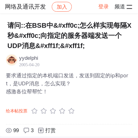
网络及通讯开发
登录
频道
加入
帖子详情
社区
网络及通讯开发
请问::在BSB中&#xff0c;怎么样实现每隔X
秒&#xff0c;向指定的服务器端发送一个
UDP消息&#xff1f;&#xff1f;
yydelphi
2005-04-20
要求通过指定的本机端口发送，发送到固定的ip和por
t，是UDP消息，怎么实现？
感激各位帮帮忙！
给本帖投票
99
3
打赏