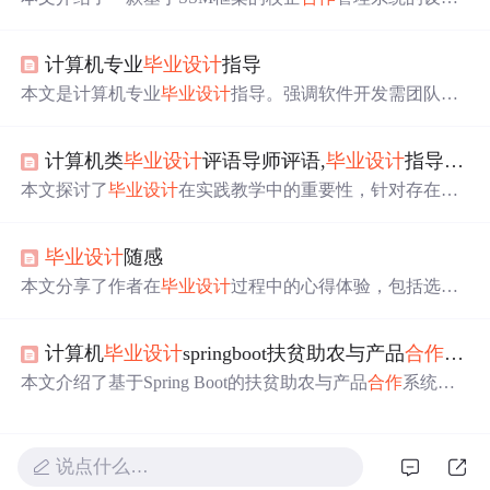
与实现。系统采用B/S架构，利用Java语言和Mysql数据库
开发，实现了公告管理、校企
合作
管理等功能。系统通过
计算机专业
毕业设计
指导
可行性分析和技术选型，确保了开发的有效性和实用性。
本文是计算机专业
毕业设计
指导。强调软件开发需团队
合
作
，要消除团队中懒惰现象，明确分工。还指出做
毕业设
计
要参考数据结构等资料，做好业务调研。论文结构要体
计算机类
毕业设计
评语导师评语,
毕业设计
指导老师评语
现设计，涵盖基本知识讲解、系统设计等。同时提到项目
计划、答辩要点及需避免的情况。
本文探讨了
毕业设计
在实践教学中的重要性，针对存在的
问题，如质量下降、创新性不足等，提出改革建议，包括
加强校企
合作
、改进指导方式、提升教师实践能力等，旨
毕业设计
随感
在提高
毕业设计
的质量和实用性，以更好地培养学生的实
践与创新能力。
本文分享了作者在
毕业设计
过程中的心得体验，包括选
题、
合作
、过程管理和论文撰写等方面的经验教训，同时
介绍了答辩过程及评委反馈。
计算机
毕业设计
springboot扶贫助农与产品
合作
系统
本文介绍了基于Spring Boot的扶贫助农与产品
合作
系统，
该系统可解决农产品销售难题，促进农村经济发展。文中
阐述了系统的核心功能、整体分析、可行性分析、流程分
析、架构设计、数据库设计等内容，还展示了系统功能及
说点什么…
后台模块的实现。