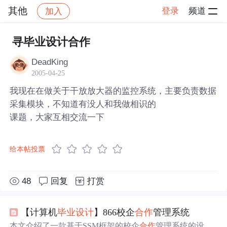
其他
登录
频道
加入
帖子详情
社区
其他
寻毕业设计合作
DeadKing
2005-04-25
我现在在做关于干放放大器的监控系统，主要负责数据
采集模块，不知道有没人和我做相识的
课题，大家互相交流一下
给本帖投票
48
回复
打赏
【计算机
毕业设计
】866校企
合作
管理系统
本文介绍了一款基于SSM框架的校企
合作
管理系统的设计