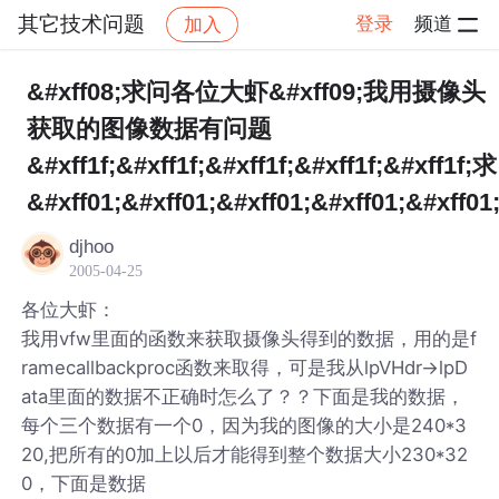
其它技术问题
登录
频道
加入
帖子详情
社区
其它技术问题
&#xff08;求问各位大虾&#xff09;我用摄像头
获取的图像数据有问题
&#xff1f;&#xff1f;&#xff1f;&#xff1f;&#xff1f;求
&#xff01;&#xff01;&#xff01;&#xff01;&#xff01
djhoo
2005-04-25
各位大虾：
我用vfw里面的函数来获取摄像头得到的数据，用的是f
ramecallbackproc函数来取得，可是我从lpVHdr->lpD
ata里面的数据不正确时怎么了？？下面是我的数据，
每个三个数据有一个0，因为我的图像的大小是240*3
20,把所有的0加上以后才能得到整个数据大小230*32
0，下面是数据