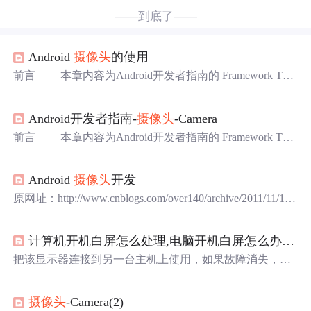
——到底了——
Android
摄像头
的使用
前言 本章内容为Android开发者指南的 Framework Topi
cs/Multimedia and Camera/Camera章节，译为"
摄像头
"，版
本为Android 4.0 r1，翻译来自："呆呆
大虾
"，欢迎访问他
Android开发者指南-
摄像头
-Camera
的微博："http://weibo.com/popapa"，再次感谢"呆呆
大虾
"
！期待你一起参与翻译Android的相关资料，联系我over140
前言 本章内容为Android开发者指南的 Framework Topi
@gmail.c
cs/Multimedia and Camera/Camera章节，译为"
摄像头
"，版
本为Android 4.0 r1，翻译来自："呆呆
大虾
"，欢迎访问他
Android
摄像头
开发
的微博："http://weibo.com/popapa"，再次感谢"呆呆
大虾
"
！期待你一起参与翻译Android的相关资料，联系我over140
原网址：http://www.cnblogs.com/over140/archive/2011/11/16/
@gmail.c
2251344.html 前言 本章内容为Android开发者指南的 Fr
amework Topics/Multimedia and Camera/Camera章节，译为"
计算机开机白屏怎么处理,电脑开机白屏怎么办，请各位
摄像头
"，版本为Android 4.0 r1，翻译来自："呆呆
大虾
"，
欢迎访问他的微博："http://
把该显示器连接到另一台主机上使用，如果故障消失，则
可能是显卡的故障。如果故障依旧，则可能是显示器本身
的故障或者显示器电缆线接口的故障。重点检查显示器电
摄像头
-Camera(2)
缆线接口金属针是否折断或弯曲，如果不行，干脆给显示