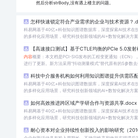
然后分析strBody,没有遇上楼主的问题。
怎样快速锁定符合产业需求的企业与技术资源？.do
科易网基于40亿+科创知识图谱数据库，深度探索AI技术
的多样化应用场景，研究科技创新领域的AI+数智化解决方
【高速接口测试】基于CTLE均衡的PCIe 5.0
内容
概要：本文档是PCI-SIG发布的工程变更通知（ECN），针对
进行了更新。新方法采用“抖动测量模式”替代原有的S参数
退化，从而更准确地评估由芯片内部随机和确定性源产生的
科技中介服务机构如何利用知识图谱提升供需匹配精
去嵌入过程中高频噪声放大带来的测量不准确性。对于2.5至16.0 GT/s速率
证或测试的工程师，尤其是涉及PC
科易网基于40亿+科创知识图谱数据库，深度探索AI技术
的多样化应用场景，研究科技创新领域的AI+数智化解决方
如何高效推进跨区域产学研合作与资源共享.docx
科易网基于40亿+科创知识图谱数据库，深度探索AI技术
的多样化应用场景，研究科技创新领域的AI+数智化解决方
耐心资本对企业持续性创新投入的影响研究（2010
企业创新活动具有投入周期长、不确定性高和收益实现滞后