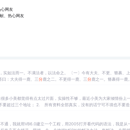
热心网友
贡献、热心网友
。不满法者，以法命之。 〔一〕今有大夫、不更、簪裹、上造、
答曰：大夫得一鹿、三
分
鹿之二。不更得一鹿、三
分
鹿之一。簪裹得一鹿
自为衰，副并为法。以五鹿乘未并者，各自为实。实如法得一鹿。...
来很多小美都觉得有点太过片面，实操性不够，最近小美为大家倾情份上
，不要超过三个地址； 2. 所有资料全部真实，没有的话宁可不填也不要
了； 4. 千万不要用自己支付宝给别人还信用卡，有人亲测过
不通，我就用VB6.0建立一个工程，用2005打开看代码的语法，我是从