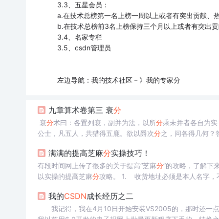
3.3、五星会员：
a.在技术总榜第一名上榜一周以上或者有突出贡献、
b.在技术总榜前3名上榜保持三个月以上或者有突出
3.4、名家专栏
3.5、csdn管理员
左边导航：我的技术社区－》我的专家分
九章算术卷第三 衰
分
衰
分
术曰：各置列衰，副并为法，以所
分
乘未并者各自为实，实如法而一
公士，凡五人，共猎得五鹿。欲以爵次
分
之，问各得几何？
造得三
分
鹿之二。公士得三
分
鹿之一。 术曰：列置爵数，各
满满的提高芝麻
分
实操技巧！
有段时间网上传了很多的关于提高“芝麻
分
”的攻略，了解下
以实操的提高芝麻
分
攻略。 1. 收货地址必须是本人名字
3. 支付宝绑定信用卡最好绑定一个2W左右的，一张就可以
我的
CSDN
成长经历之二
我记得，我在4月10日开始安装VS2005的，那时还一点