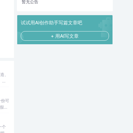
暂无公告
试试用AI创作助手写篇文章吧
+ 用AI写文章
。上
一份可
造假；
一个