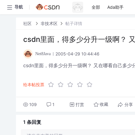
全部
Ada助手
导航
社区
非技术区
帖子详情
csdn里面，得多少分升一级啊？
2005-04-29 10:44:46
Net8Java
csdn里面，得多少分升一级啊？ 又在哪看自己多少
给本帖投票
109
1
打赏
分享
收藏
1 条
回复