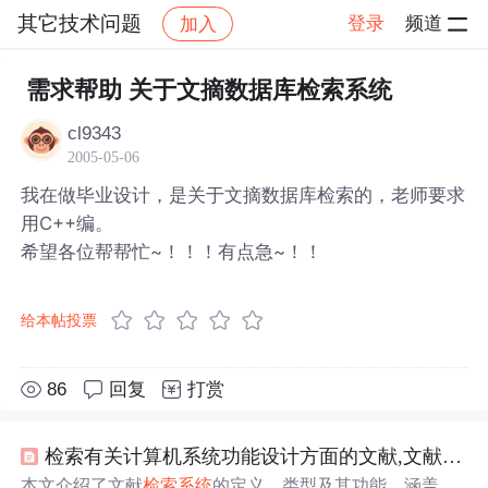
其它技术问题
登录
频道
加入
帖子详情
社区
其它技术问题
需求帮助 关于文摘数据库检索系统
cl9343
2005-05-06
我在做毕业设计，是关于文摘数据库检索的，老师要求
用C++编。
希望各位帮帮忙~！！！有点急~！！
给本帖投票
86
回复
打赏
检索有关计算机系统功能设计方面的文献,文献
检索
本文介绍了文献
检索系统
的定义、类型及其功能，涵盖了