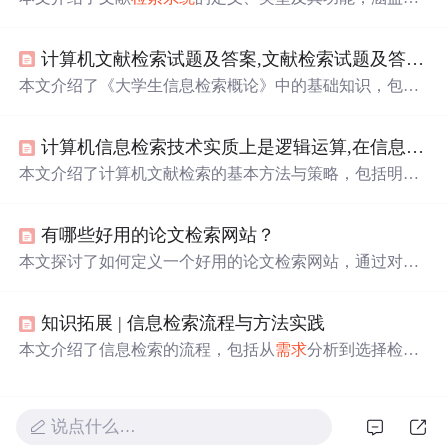
手工
检索系统
与计算机
检索系统
的特点，并讨论了不同检
索方法的应用。
计算机文献检索试题及答案,文献检索试题及答案.doc
本文介绍了《大学生信息检索概论》中的基础知识，包括
文献的级次、《中图法》分类体系、计算机
检索系统
的
数
据库
类型等内容，并提供了模拟试题
帮助
学生理解和掌握
计算机信息检索技术实质上是逻辑运算,在信息检索的实际过程中,如需要扩大检索范围时,如何调整检索策略...
信息检索的方法。
本文介绍了计算机文献检索的基本方法与策略，包括明确
信息
需求
、选择
数据库
、确定检索标识等步骤，提出了提
高检索效率的具体措施。
有哪些好用的论文检索网站？
本文探讨了如何定义一个好用的论文检索网站，通过对比
知网和掌桥科研，强调了功能全面性、用户体验和解决问
题的能力是重要标准。推荐了掌桥科研，因为它提供文档
知识拓展 | 信息检索流程与方法实践
翻译、学术分析等功能，且在外文文献获取和翻译方面更
为便捷。此外，还提及了Google学术搜索和cnpLINKer在线
本文介绍了信息检索的流程，包括从
需求
分析到选择检索
数据库
检索系统
的优缺点，鼓励读者根据自身
需求
选择合
工具，再到构造检索式和检索策略调整。详细讲解了布尔
适的论文检索网站。
逻辑检索、邻近检索、字段限制检索、短语检索、括号检
索、截词检索、模糊检索、自然语言检索以及多语种检索
说点什么…
等多种常见检索方法，并提供了不同
检索系统
中这些方法