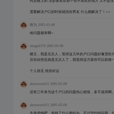
同意楼上的 没必要窝在那个你不喜欢的地方 又不是
需要解决户口的时候就找你男友 什么都解决了！~~
唯为
2005-05-09
啥问题都有啊~
mingr6370
2005-05-09
楼主，我是北京人，觉得这几年的户口问题好像宽松
后你自然也就是北京人了，我觉得这方面你可以权衡
个人拙见 祝你好运
alexsword111
2005-05-09
还有三年来为这个户口的问题伤心烦恼，多不值得啊
alexsword111
2005-05-09
先考虑钱吧，有钱了什么都好办。不过毁约的问题，