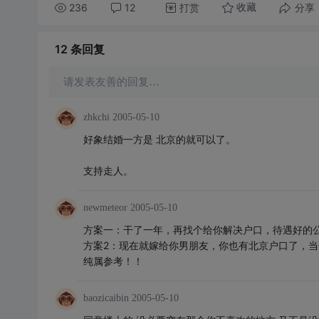
236
12
打赏
分享
收藏
12 条
回复
请发表友善的回复…
zhkchi
2005-05-10
好象结婚一方是 北京的就可以了。
支持走人。
newmeteor
2005-05-10
方案一：干了一年，再找个给你解决户口，待遇好的
方案2：现在就嫁给你男朋友，你也有北京户口了，
纯属参考！！
baozicaibin
2005-05-10