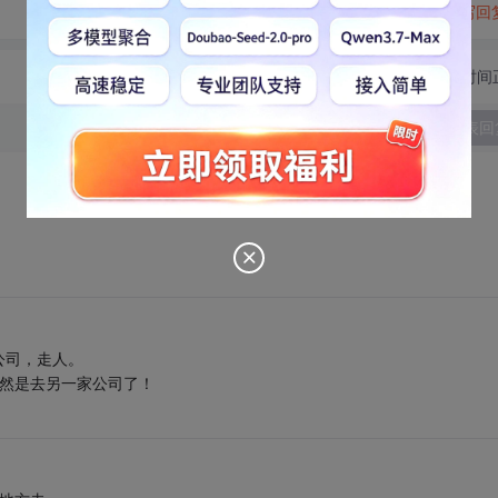
转发到动态
举报
写回
切换为时间
发表回
公司，走人。
当然是去另一家公司了！