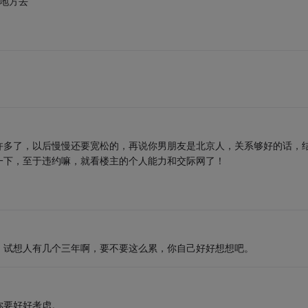
没地方去
许多了，以后慢慢还要宽松的，再说你男朋友是北京人，关系够好的话，
一下，至于违约嘛，就看楼主的个人能力和交际网了！
。试想人有几个三年啊，要不要这么累，你自己好好想想吧。
你要好好考虑。