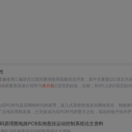
性
普遍使用汇编语言过渡到逐渐使用高级语言开发，其中主要是以C语言为
州
卓跃教育具体介绍学习
单片机
C语言的好处：目前，8051上的C语言的
的程度，C语言的优势更能得到发挥。至于执行速度的问题，只要有好的仿真
广泛地应用和发展，已无疑成为后PC时代的擎天之柱，现在的电子技术俨
向嵌入式技术作为全球第一大手机市场、第一大有线电视市场、第二大互..
码原理图电路PCB实例悬挂运动控制系统论文资料
路PCB实例悬挂运动控制系统论文资料