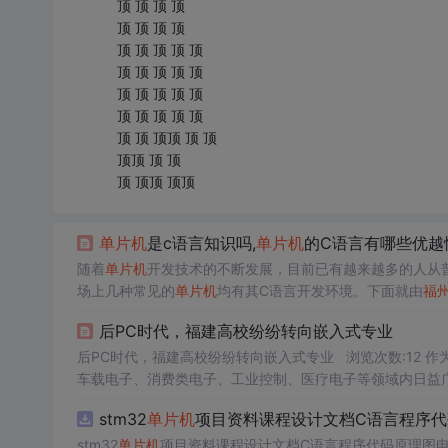
顶 顶 顶 顶
顶 顶 顶 顶
顶 顶 顶 顶 顶
顶 顶 顶 顶 顶
顶 顶 顶 顶 顶
顶 顶 顶 顶 顶
顶 顶 顶顶 顶 顶
顶顶 顶 顶
顶 顶顶 顶顶
单片机
是c语言知识吗,
单片机
的C语言有哪些优越
随着
单片机
开发技术的不断发展，目前已有越来越多的人从
场上几种常见的
单片机
均有其C语言开发环境。下面就由
福
度，已经做到了汇编水平的1。2~1。5倍。4K字节以上
后PC时代，福建高校纷纷转向嵌入式专业
帮助，找出关键代码...
后PC时代，福建高校纷纷转向嵌入式专业 浏览次数:12 作为后PC时代及后网络时代的新秀，嵌入式系统凭借其在网络安全、智能家电、
车载电子、消费类电子、工业控制、医疗电子等领域内日益
成为嵌入式系统技术的天下。2010年十大热门技术，剑剑指
stm32
单片机
项目资料课程设计文档C语言程序代
stm32
单片机
项目资料课程设计文档C语言程序代码原理图电