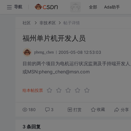
全部
Ada助手
导航
社区
非技术区
帖子详情
福州单片机开发人员
2005-05-08 12:53:03
pheng_chen
目前的两个项目为电机运行状况监测及手持端开发人员,
或MSN:pheng_chen@msn.com
给本帖投票
180
3
打赏
分享
收藏
3 条
回复