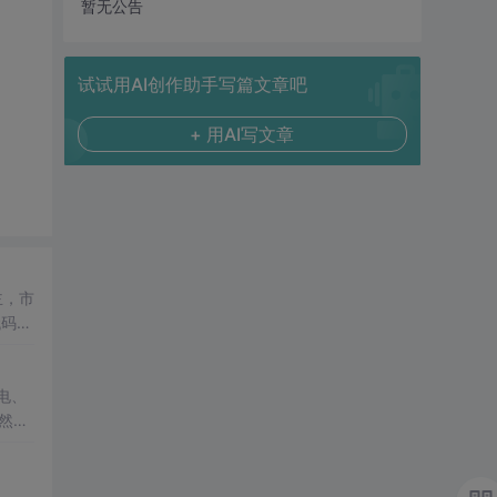
暂无公告
试试用AI创作助手写篇文章吧
+ 用AI写文章
主，市
代码长
器的
然已
.