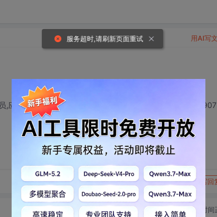
用AI写
服务超时,请刷新页面重试
应届毕业生也可以来试试看哦。详细情况请联系QQ:1659907
转发到动态
举报
写回
切换为时间